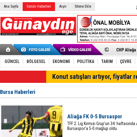
Ana Sayfa
Günün Haberleri
Arşiv
Sitene Ekle
İzmir'in K
CHP Aliağa
Çağrısı
Onat Tüneli
Menemen FK
Aliağa'da G
GÜNCEL
BÖLGESEL
EKONOMİ
POLİTİKA
TARIM
ÇEVRE
Çandarlı’n
Chp Aliağa
SON DAKİKA
Konut satışları artıyor, fiyatlar 
AK Parti Al
SOCAR Türk
Trafiği dur
Bursa Haberleri
Alto, İnşaa
Aliağa'daki
Chp Aliağa'
Dikili'de D
Aliağa FK 0-5 Bursaspor
Helvacı’da 
TFF 2. Lig Kırmızı Grup’un 34. haftasında 
Bursaspor’a 5-0 mağlup oldu.