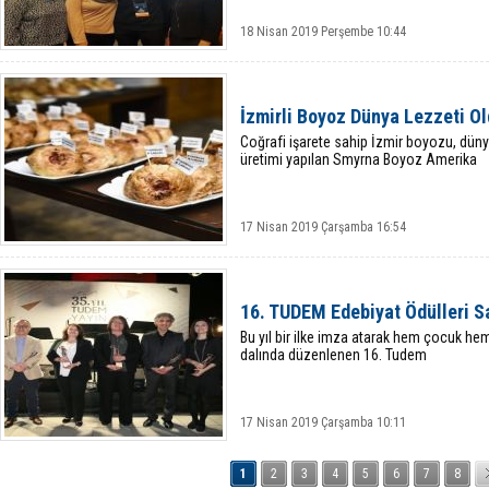
18 Nisan 2019 Perşembe 10:44
İzmirli Boyoz Dünya Lezzeti O
Coğrafi işarete sahip İzmir boyozu, dün
üretimi yapılan Smyrna Boyoz Amerika
17 Nisan 2019 Çarşamba 16:54
16. TUDEM Edebiyat Ödülleri Sa
Bu yıl bir ilke imza atarak hem çocuk he
dalında düzenlenen 16. Tudem
17 Nisan 2019 Çarşamba 10:11
1
2
3
4
5
6
7
8