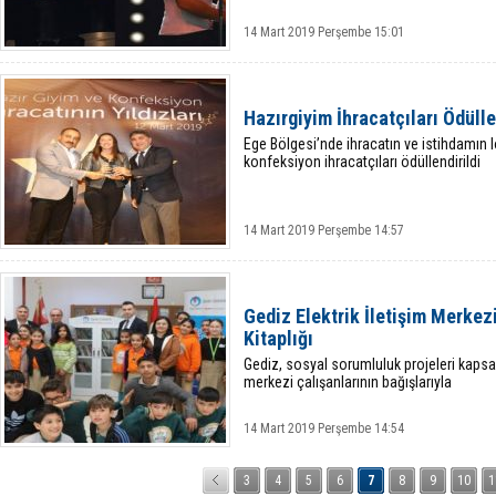
14 Mart 2019 Perşembe 15:01
Hazırgiyim İhracatçıları Ödülle
Ege Bölgesi’nde ihracatın ve istihdamın 
konfeksiyon ihracatçıları ödüllendirildi
14 Mart 2019 Perşembe 14:57
Gediz Elektrik İletişim Merkez
Kitaplığı
Gediz, sosyal sorumluluk projeleri kapsa
merkezi çalışanlarının bağışlarıyla
14 Mart 2019 Perşembe 14:54
3
4
5
6
7
8
9
10
1