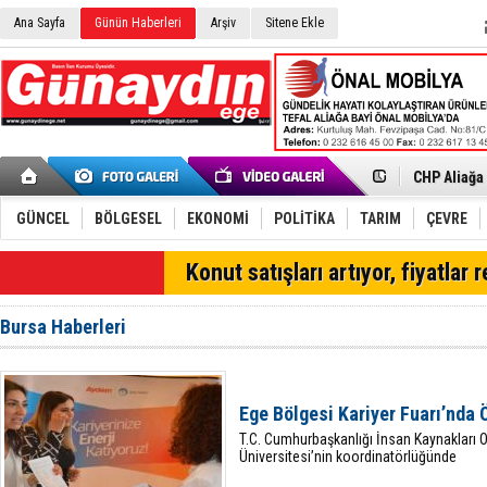
Ana Sayfa
Günün Haberleri
Arşiv
Sitene Ekle
İzmir'in K
CHP Aliağa
Çağrısı
Onat Tüneli
Menemen FK
Aliağa'da G
GÜNCEL
BÖLGESEL
EKONOMİ
POLİTİKA
TARIM
ÇEVRE
Çandarlı’n
Chp Aliağa
SON DAKİKA
Konut satışları artıyor, fiyatlar 
AK Parti Al
SOCAR Türk
Trafiği dur
Bursa Haberleri
Alto, İnşaa
Aliağa'daki
Chp Aliağa'
Dikili'de D
Ege Bölgesi Kariyer Fuarı’nda 
Helvacı’da 
T.C. Cumhurbaşkanlığı İnsan Kaynakları 
Üniversitesi’nin koordinatörlüğünde