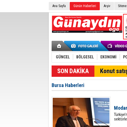
Ana Sayfa
Günün Haberleri
Arşiv
Sitene
GÜNCEL
BÖLGESEL
EKONOMİ
PO
Konut satış
Bursa Haberleri
Modan
Türkiye’
sektörle