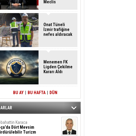
Meclis
Üyelerine İstifa
Çağrısı
Onat Tüneli
İzmir trafiğine
nefes aldıracak
Menemen FK
Ligden Çekilme
Kararı Aldı
BU AY
|
BU HAFTA
|
DÜN
ZARLAR
bahattin Karaca
oça’da Dört Mevsim
rdürülebilir Turizm