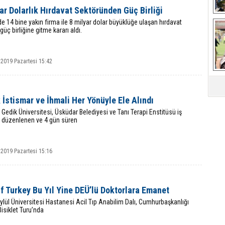
ar Dolarlık Hırdavat Sektöründen Güç Birliği
de 14 bine yakın firma ile 8 milyar dolar büyüklüğe ulaşan hırdavat
güç birliğine gitme kararı aldı.
Ça
 2019 Pazartesi 15:42
İstismar ve İhmali Her Yönüyle Ele Alındı
 Gedik Üniversitesi, Üsküdar Belediyesi ve Tanı Terapi Enstitüsü iş
ile düzenlenen ve 4 gün süren
 2019 Pazartesi 15:16
f Turkey Bu Yıl Yine DEÜ’lü Doktorlara Emanet
lül Üniversitesi Hastanesi Acil Tıp Anabilim Dalı, Cumhurbaşkanlığı
Bisiklet Turu’nda