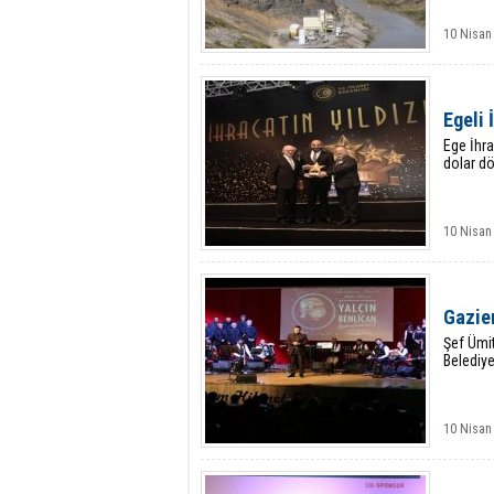
10 Nisan
Egeli 
Ege İhra
dolar dö
10 Nisan
Gazie
Şef Ümi
Belediye
10 Nisan