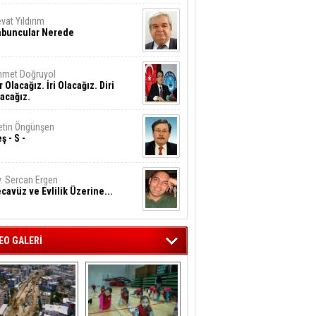
vat Yıldırım
abuncular Nerede
hmet Doğruyol
r Olacağız. İri Olacağız. Diri
acağız.
tin Öngünşen
ş - S -
. Sercan Ergen
cavüz ve Evlilik Üzerine...
EO GALERİ