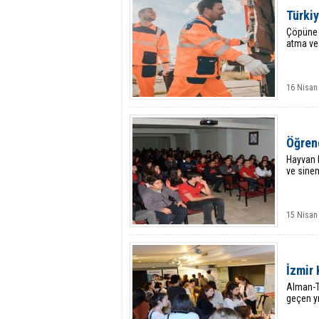
Türki
Çöpüne 
atma ve
16 Nisan 
Öğrenc
Hayvan k
ve sine
15 Nisan
İzmir 
Alman-Tü
geçen yı