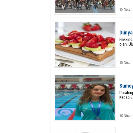
15 Nisan
Dünya
Hakkınd
olan, Ul
15 Nisan
Sümey
Paralim
Kebap E
10 Nisan