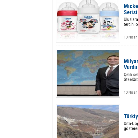
Micke
Seris
Uluslarar
tercihi
10 Nisan
Milyar
Vurdu
Çelik se
SteelOr
10 Nisan
Türkiy
Orta-Do
göstere