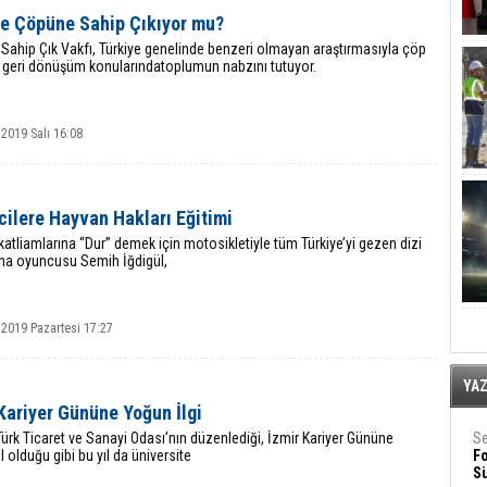
ye Çöpüne Sahip Çıkıyor mu?
Sahip Çık Vakfı, Türkiye genelinde benzeri olmayan araştırmasıyla çöp
 geri dönüşüm konularındatoplumun nabzını tutuyor.
2019 Salı 16:08
ilere Hayvan Hakları Eğitimi
atliamlarına “Dur” demek için motosikletiyle tüm Türkiye’yi gezen dizi
ma oyuncusu Semih İğdigül,
 2019 Pazartesi 17:27
YA
Kariyer Gününe Yoğun İlgi
rk Ticaret ve Sanayi Odası’nın düzenlediği, İzmir Kariyer Gününe
Se
l olduğu gibi bu yıl da üniversite
F
Sü