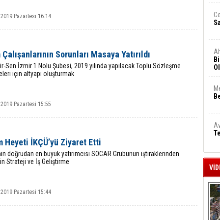
Ce
 2019 Pazartesi 16:14
S
A
 Çalışanlarının Sorunları Masaya Yatırıldı
Bi
ir-Sen İzmir 1 Nolu Şubesi, 2019 yılında yapılacak Toplu Sözleşme
Ol
eri için altyapı oluşturmak
Me
Be
 2019 Pazartesi 15:55
Av
Te
 Heyeti İKÇÜ’yü Ziyaret Etti
nin doğrudan en büyük yatırımcısı SOCAR Grubunun iştiraklerinden
n Strateji ve İş Geliştirme
VİD
 2019 Pazartesi 15:44