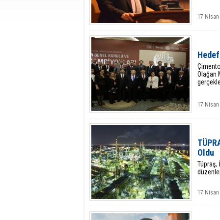
17 Nisan
Hedefi
Çimento,
Olağan M
gerçekle
17 Nisan
TÜPRAŞ
Oldu
Tüpraş, 
düzenle
17 Nisan