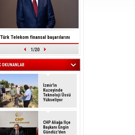
Türk Telekom finansal başarılarını
Toksinler saatler içinde so
1/20
ürdürülebilirlik vizyonuyla taçlandırdı
felç edebilir
K OKUNANLAR
İzmir'in
Kuzeyinde
Teknoloji Üssü
Yükseliyor
CHP Aliağa İlçe
Başkanı Engin
Gündüz'den