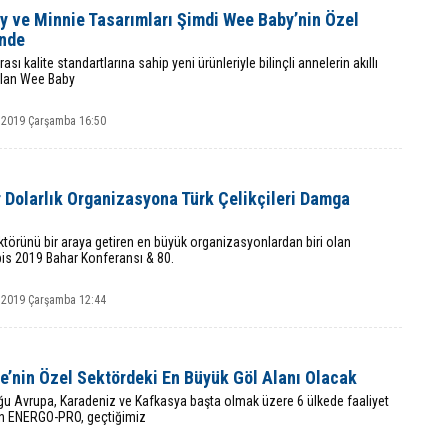
y ve Minnie Tasarımları Şimdi Wee Baby’nin Özel
inde
ası kalite standartlarına sahip yeni ürünleriyle bilinçli annelerin akıllı
 olan Wee Baby
 2019 Çarşamba 16:50
 Dolarlık Organizasyona Türk Çelikçileri Damga
ktörünü bir araya getiren en büyük organizasyonlardan biri olan
bis 2019 Bahar Konferansı & 80.
 2019 Çarşamba 12:44
e’nin Özel Sektördeki En Büyük Göl Alanı Olacak
ğu Avrupa, Karadeniz ve Kafkasya başta olmak üzere 6 ülkede faaliyet
n ENERGO-PRO, geçtiğimiz