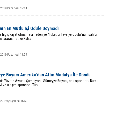
 2019 Pazartesi 15:14
nın En Mutlu İşi Ödüle Doymadı
a hiç şikayet olmaması nedeniye "Tüketici Tavsiye Ödülü"nün sahibi
uslararası Tat ve Kalite
 2019 Pazartesi 13:29
ye Boyacı Amerika’dan Altın Madalya İle Döndü
pik Yüzme Avrupa Şampiyonu Sümeyye Boyacı, ana sponsoru Bursa
vi ve ulaşım sponsoru Türk
 2019 Çarşamba 16:53