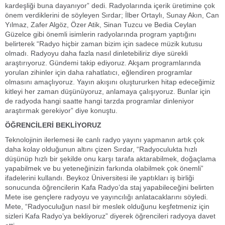
kardeşliği buna dayanıyor” dedi. Radyolarında içerik üretimine çok
önem verdiklerini de söyleyen Sırdar; İlber Ortaylı, Sunay Akın, Can
Yılmaz, Zafer Algöz, Özer Atik, Sinan Tuzcu ve Bedia Ceylan
Güzelce gibi önemli isimlerin radyolarında program yaptığını
belirterek “Radyo hiçbir zaman bizim için sadece müzik kutusu
olmadı. Radyoyu daha fazla nasıl dinletebiliriz diye sürekli
araştırıyoruz. Gündemi takip ediyoruz. Akşam programlarında
yorulan zihinler için daha rahatlatıcı, eğlendiren programlar
olmasını amaçlıyoruz. Yayın akışını oluştururken hitap edeceğimiz
kitleyi her zaman düşünüyoruz, anlamaya çalışıyoruz. Bunlar için
de radyoda hangi saatte hangi tarzda programlar dinleniyor
araştırmak gerekiyor” diye konuştu.
ÖĞRENCİLERİ BEKLİYORUZ
Teknolojinin ilerlemesi ile canlı radyo yayını yapmanın artık çok
daha kolay olduğunun altını çizen Sırdar, “Radyoculukta hızlı
düşünüp hızlı bir şekilde onu karşı tarafa aktarabilmek, doğaçlama
yapabilmek ve bu yeteneğinizin farkında olabilmek çok önemli”
ifadelerini kullandı. Beykoz Üniversitesi ile yaptıkları iş birliği
sonucunda öğrencilerin Kafa Radyo’da staj yapabileceğini belirten
Mete ise gençlere radyoyu ve yayıncılığı anlatacaklarını söyledi.
Mete, “Radyoculuğun nasıl bir meslek olduğunu keşfetmeniz için
sizleri Kafa Radyo’ya bekliyoruz” diyerek öğrencileri radyoya davet