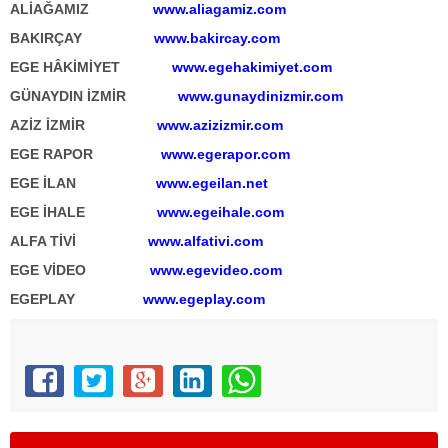
ALİAĞAMIZ
www.aliagamiz.com
BAKIRÇAY
www.bakircay.com
EGE HÂKİMİYET
www.egehakimiyet.com
GÜNAYDIN İZMİR
www.gunaydinizmir.com
AZİZ İZMİR
www.azizizmir.com
EGE RAPOR
www.egerapor.com
EGE İLAN
www.egeilan.net
EGE İHALE
www.egeihale.com
ALFA TİVİ
www.alfativi.com
EGE VİDEO
www.egevideo.com
EGEPLAY
www.egeplay.com