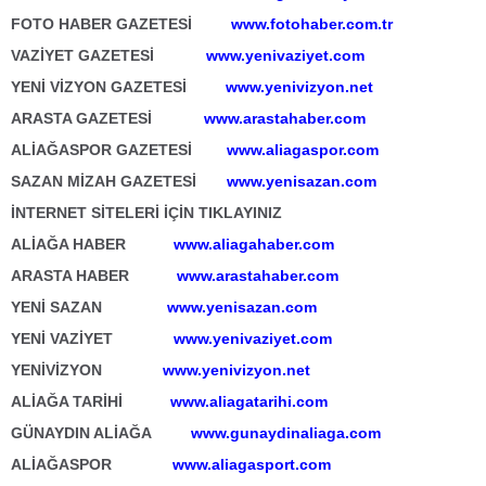
FOTO HABER GAZETESİ
www.fotohaber.com.tr
VAZİYET GAZETESİ
www.yenivaziyet.com
YENİ VİZYON GAZETESİ
www.yenivizyon.net
ARASTA GAZETESİ
www.arastahaber.com
ALİAĞASPOR GAZETESİ
www.aliagaspor.com
SAZAN MİZAH GAZETESİ
www.yenisazan.com
İNTERNET SİTELERİ İÇİN TIKLAYINIZ
ALİAĞA HABER
www.aliagahaber.com
ARASTA HABER
www.arastahaber.com
YENİ SAZAN
www.yenisazan.com
YENİ VAZİYET
www.yenivaziyet.com
YENİVİZYON
www.yenivizyon.net
ALİAĞA TARİHİ
www.aliagatarihi.com
GÜNAYDIN ALİAĞA
www.gunaydinaliaga.com
ALİAĞASPOR
www.aliagasport.com