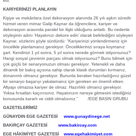
etti.
KARİYERİNİZİ PLANLAYIN
Kişiye ve mekânlara özel dekorasyon alanında 26 yılı aşkın süredir
hizmet veren mimar Galip Kaynar da öğrencilere, kariyer ve
dekorasyon arasında paralel bir ilişki olduğunu anlattı. Bu nedenle
söyleşinin adını ‘Hayatınızı dekore edin’ olarak belirlediğini söyleyen
Kaynar, sözlerini şöyle sürdürdü: “Kariyerinizi yönlendirmeniz için
öncelikle planlamanız gerekiyor. Önceliklerinizi sıraya koymanız
şart. Kendinizi 1 yıl sonra, 5 yıl sonra nerede görmek istiyorsunuz?
Hangi sosyal çevrenin parçası olmak istiyorsunuz? Bunu bilmek için
çok güçlü bir senaryonuzun olması gerekiyor. Yetenekli ve daha
dinamik bir bakış açısına sahip olarak klasik durumları kırmanız,
donanımlı olmanız gerekiyor. Bununla beraber hazırladığınız güzel
bir senaryo başarıyı yakalamanız için gereken en önemli etken.
Altyapı olmazsa kariyer de olmaz. Hazırlıklı olmanız gerekiyor.
Yoksa fırsatları kaçırırsınız. Hayatınızın nereye gitmesini istediğiniz
konusunda kararlı ve ciddi olmalısınız.” /EGE BASIN GRUBU
GAZETELERİMİZ
GÜNAYDIN EGE GAZETESİ
www.gunaydinege.net
BAKIRÇAY GAZETESİ
www.bakircay.com
EGE HÂKİMİYET GAZETESİ
www.egehakimiyet.com