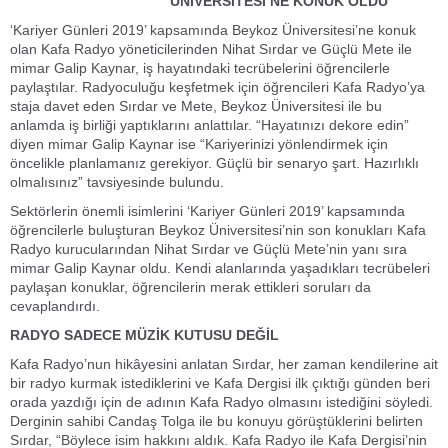
ÜNİVERSİTESİ’NE KONUK OLDU
‘Kariyer Günleri 2019’ kapsamında Beykoz Üniversitesi’ne konuk
olan Kafa Radyo yöneticilerinden Nihat Sırdar ve Güçlü Mete ile
mimar Galip Kaynar, iş hayatındaki tecrübelerini öğrencilerle
paylaştılar. Radyoculuğu keşfetmek için öğrencileri Kafa Radyo’ya
staja davet eden Sırdar ve Mete, Beykoz Üniversitesi ile bu
anlamda iş birliği yaptıklarını anlattılar. “Hayatınızı dekore edin”
diyen mimar Galip Kaynar ise “Kariyerinizi yönlendirmek için
öncelikle planlamanız gerekiyor. Güçlü bir senaryo şart. Hazırlıklı
olmalısınız” tavsiyesinde bulundu.
Sektörlerin önemli isimlerini ‘Kariyer Günleri 2019’ kapsamında
öğrencilerle buluşturan Beykoz Üniversitesi’nin son konukları Kafa
Radyo kurucularından Nihat Sırdar ve Güçlü Mete’nin yanı sıra
mimar Galip Kaynar oldu. Kendi alanlarında yaşadıkları tecrübeleri
paylaşan konuklar, öğrencilerin merak ettikleri soruları da
cevaplandırdı.
RADYO SADECE MÜZİK KUTUSU DEĞİL
Kafa Radyo’nun hikâyesini anlatan Sırdar, her zaman kendilerine ait
bir radyo kurmak istediklerini ve Kafa Dergisi ilk çıktığı günden beri
orada yazdığı için de adının Kafa Radyo olmasını istediğini söyledi.
Derginin sahibi Candaş Tolga ile bu konuyu görüştüklerini belirten
Sırdar, “Böylece isim hakkını aldık. Kafa Radyo ile Kafa Dergisi’nin