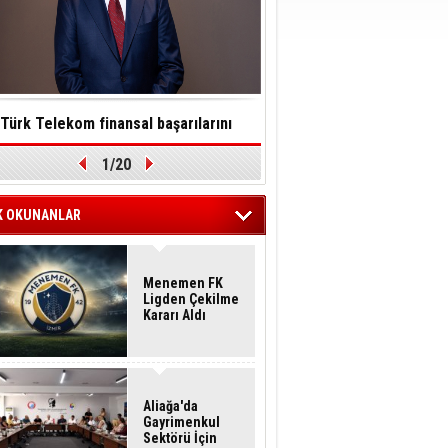
Türk Telekom finansal başarılarını
Toksinler saatler içinde so
1/20
ürdürülebilirlik vizyonuyla taçlandırdı
felç edebilir
K OKUNANLAR
Menemen FK
Ligden Çekilme
Kararı Aldı
Aliağa'da
Gayrimenkul
Sektörü İçin