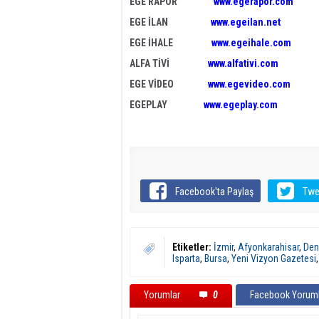
EGE RAPOR
www.egerapor.com
EGE İLAN
www.egeilan.net
EGE İHALE
www.egeihale.com
ALFA TİVİ
www.alfativi.com
EGE VİDEO
www.egevideo.com
EGEPLAY
www.egeplay.com
Facebook'ta Paylaş
Twe
Etiketler:
İzmir
,
Afyonkarahisar
,
Deni
Isparta
,
Bursa
,
Yeni Vizyon Gazetesi
Yorumlar
0
Facebook Yoruml