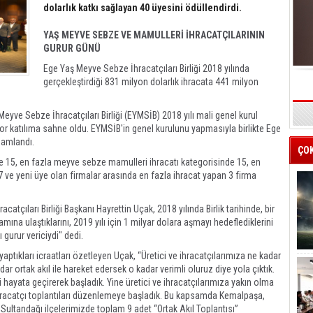
dolarlık katkı sağlayan 40 üyesini ödüllendirdi.
YAŞ MEYVE SEBZE VE MAMULLERİ İHRACATÇILARININ
GURUR GÜNÜ
Ege Yaş Meyve Sebze İhracatçıları Birliği 2018 yılında
gerçekleştirdiği 831 milyon dolarlık ihracata 441 milyon
eyve Sebze İhracatçıları Birliği (EYMSİB) 2018 yılı mali genel kurul
s
rekor katılıma sahne oldu. EYMSİB'in genel kurulunu yapmasıyla birlikte Ege
mamlandı.
ÇO
e 15, en fazla meyve sebze mamulleri ihracatı kategorisinde 15, en
7 ve yeni üye olan firmalar arasında en fazla ihracat yapan 3 firma
çıları Birliği Başkanı Hayrettin Uçak, 2018 yılında Birlik tarihinde, bir
ına ulaştıklarını, 2019 yılı için 1 milyar dolara aşmayı hedeflediklerini
 gurur vericiydi" dedi.
ptıkları icraatları özetleyen Uçak, “Üretici ve ihracatçılarımıza ne kadar
adar ortak akıl ile hareket edersek o kadar verimli oluruz diye yola çıktık.
ni hayata geçirerek başladık. Yine üretici ve ihracatçılarımıza yakın olma
e ihracatçı toplantıları düzenlemeye başladık. Bu kapsamda Kemalpaşa,
 Sultandağı ilçelerimizde toplam 9 adet “Ortak Akıl Toplantısı”