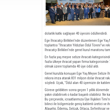
dolarlık katkı sağlayan 40 üyesini ödüllendirdi.
Ege İhracatçı Birlikleri’nde düzenlenen Ege Yaş M
toplantısı “İhracatın Yıldızları Ödül Töreni”ve 
İhracatçı Birlikleri'nde genel kurul maratonu ta
En fazla yaş meyve sebze ihracatı kategorisind
fazla ülkeye ihracat yapan firma kategorisinde 
olmak üzere toplamda 40 üye ödül aldı.
Genel kurulda konuşan Ege Yaş Meyve Sebze İhracat
rekora imza atarak 831 milyon dolar ihracat rakam
söyledi. Uçak, "Ödül alan 40 üyemizin de katılımı
Göreve geldikten sonra geçen 1 yıllık dönemde ya
yakın olabilirsek o kadar başarılı olabiliriz. Ne k
Bu çerçevede, icraatlarımıza Üye İlişkileri Timi’
bilinci ile bölgemizde geniş katılımlı üretici v
Alaşehir, Ödemiş, Selçuk, Ortaca, Seferihisar ve