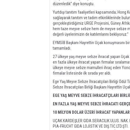
düzenledik” diye konuştu.
Yurtdışı tanıtım faaliyetleri kapsamında; Hong 
sağlayarak tanıtım ve tadım etkinliklerinde bul
gerçekleştirdiğimiz URGE Projesini, Güney Afrik
hem taze meyve sebze hem de meyve sebze mamu
değerli üyelerimizin de katılımlarını bekliyoruz.”
EYMSİB Başkanı Hayrettin Uçak konuşmasını bir 
tamamladı.
27 ülkeye yaş meyve sebze ihracat yapan Uçak K
en fazla ülkeye ihracat yapan firmalar sıralama
ülkeye meyve sebze mamulleri ihraç eden Yonca
firmalar listesinde ilk sırada yer aldı.
Ege Yaş Meyve Sebze İhracatçıları Birliği Ödül
Sebze İhracatçıları Birliği Başkanı Hayrettin Uça
EGE YAŞ MEYVE SEBZE İHRACATÇILARI BİRLİ
EN FAZLA YAŞ MEYVE SEBZE İHRACATI GERÇE
10 MİLYON DOLAR ÜZERİ İHRACAT YAPANLAR
UÇAK KARDEŞLER GIDA SERACILIK ULUS. NAK. PL
PİA-FRUCHT GIDA LOJİSTİK VE DIŞ.TİC.LTD.ŞTİ.