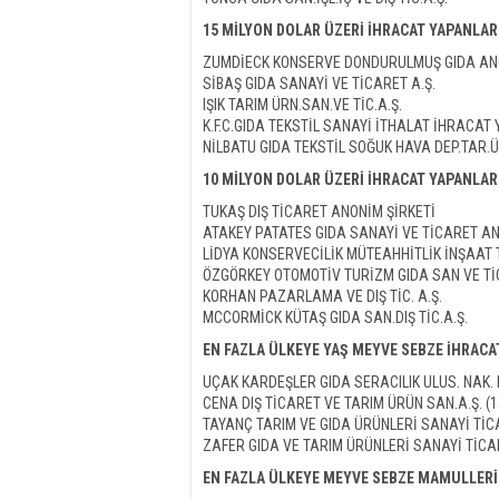
15 MİLYON DOLAR ÜZERİ İHRACAT YAPANLAR
ZUMDİECK KONSERVE DONDURULMUŞ GIDA ANO
SİBAŞ GIDA SANAYİ VE TİCARET A.Ş.
IŞIK TARIM ÜRN.SAN.VE TİC.A.Ş.
K.F.C.GIDA TEKSTİL SANAYİ İTHALAT İHRACAT Y
NİLBATU GIDA TEKSTİL SOĞUK HAVA DEP.TAR.ÜR
10 MİLYON DOLAR ÜZERİ İHRACAT YAPANLAR
TUKAŞ DIŞ TİCARET ANONİM ŞİRKETİ
ATAKEY PATATES GIDA SANAYİ VE TİCARET AN
LİDYA KONSERVECİLİK MÜTEAHHİTLİK İNŞAAT T
ÖZGÖRKEY OTOMOTİV TURİZM GIDA SAN VE Tİ
KORHAN PAZARLAMA VE DIŞ TİC. A.Ş.
MCCORMİCK KÜTAŞ GIDA SAN.DIŞ TİC.A.Ş.
EN FAZLA ÜLKEYE YAŞ MEYVE SEBZE İHRACAT
UÇAK KARDEŞLER GIDA SERACILIK ULUS. NAK. PL
CENA DIŞ TİCARET VE TARIM ÜRÜN SAN.A.Ş. (1
TAYANÇ TARIM VE GIDA ÜRÜNLERİ SANAYİ TİCA
ZAFER GIDA VE TARIM ÜRÜNLERİ SANAYİ TİCAR
EN FAZLA ÜLKEYE MEYVE SEBZE MAMULLERİ 