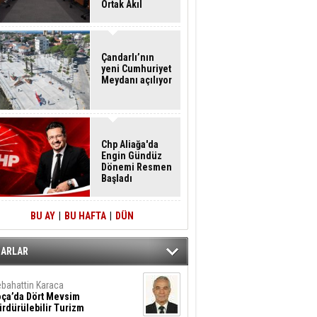
Ortak Akıl
Buluşması
Çandarlı’nın
yeni Cumhuriyet
Meydanı açılıyor
Chp Aliağa'da
Engin Gündüz
Dönemi Resmen
Başladı
BU AY
|
BU HAFTA
|
DÜN
ZARLAR
bahattin Karaca
oça’da Dört Mevsim
rdürülebilir Turizm