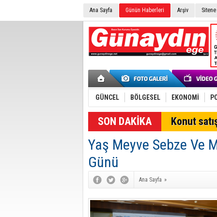
Ana Sayfa
Günün Haberleri
Arşiv
Sitene
GÜNCEL
BÖLGESEL
EKONOMİ
PO
Konut satış
Yaş Meyve Sebze Ve Ma
Günü
Ana Sayfa
»