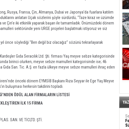
Kong, Rusya, Fransa, Çin, Almanya, Dubai ve Japonya’da fuarlara katılım
unduklarını anlatan Uçak sözlerini şöyle sürdürdü; “Taze kiraz ve üzümde
a ve Çin’e iki etkinlik yaparak başarı ile tamamladık. Önümüzdeki dönem
lleri sektöründe yeni URGE projeleri başlatmak istiyoruz ve siz
yıl önce söylediği "Ben değil biz olacağız" sözünü tekrarlayarak
ardeşler Gıda Seracılık Ltd. Şti. firması Yaş meyve sebze kategorisinde
sında birinci olurken, meyve sebze mamulleri kategorisinde ise; 46
 Gıda San. Tic. A.Ş. en fazla ülkeye meyve sebze mamulleri ihraç eden
 Töreni'nde önceki dönem EYMSİB Başkanı Rıza Seyyar ile Ege Yaş Meyve
k'ın buluşması herkesin takdirini topladı.
Ğİ’NDEN ÖDÜL ALAN FİRMALARIN LİSTESİ
YA
KLEŞTİREN İLK 15 FİRMA
Se
AS. SAN. VE TİCLTD. ŞTİ.
F
Sü