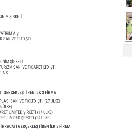
NİM ŞİRKETİ
Ça
ATIRIM A.Ş.
.SAN.VE T.LTD.ŞTİ.
ONİM ŞİRKETİ
URİZM SAN. VE TİCARET LTD. ŞTİ.
C.A.Ş
I GERÇEKLEŞTİREN İLK 3 FİRMA
AS. SAN. VE TİCLTD. ŞTİ. (27 ÜLKE)
5 ÜLKE)
RET LİMİTED ŞİRKETİ (14 ÜLKE)
ET LİMİTED ŞİRKETİ (14 ÜLKE)
İHRACATI GERÇEKLEŞTİREN İLK 3 FİRMA