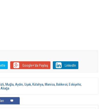
etle
Google+'da Paylaş
LinkedIn
zli
,
Muğla
,
Aydın
,
Uşak
,
Kütahya
,
Manisa
,
Balıkesir
,
Eskişehir
,
,
Aliağa
arı