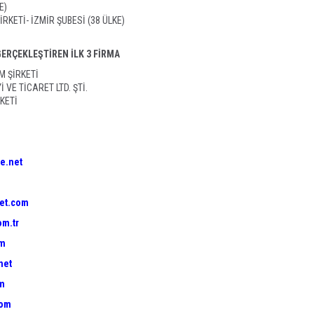
E)
RKETİ- İZMİR ŞUBESİ (38 ÜLKE)
GERÇEKLEŞTİREN İLK 3 FİRMA
M ŞİRKETİ
VE TİCARET LTD. ŞTİ.
KETİ
e.net
et.com
om.tr
om
net
om
com