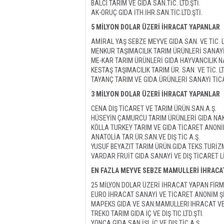
BALCI TARIM VE GIDA SAN.TİC. LTD.ŞTİ.
AK-ORUÇ GIDA İTH.İHR.SAN.TİC.LTD.ŞTİ.
5 MİLYON DOLAR ÜZERİ İHRACAT YAPANLAR
AMİRAL YAŞ SEBZE MEYVE GIDA SAN. VE TİC. LT
MENKUR TAŞIMACILIK TARIM ÜRÜNLERİ SANAYİ
ME-KAR TARIM ÜRÜNLERİ GIDA HAYVANCILIK NAKL
KESTAŞ TAŞIMACILIK TARIM ÜR. SAN. VE TİC. LT
TAYANÇ TARIM VE GIDA ÜRÜNLERİ SANAYİ TİCA
3 MİLYON DOLAR ÜZERİ İHRACAT YAPANLAR
CENA DIŞ TİCARET VE TARIM ÜRÜN SAN.A.Ş.
HÜSEYİN ÇAMURCU TARIM ÜRÜNLERİ GIDA NAKL
KÖLLA TURKEY TARIM VE GIDA TİCARET ANONİ
ANATOLİA TAR.ÜR.SAN.VE DIŞ TİC A.Ş.
YUSUF BEYAZIT TARIM ÜRÜN.GIDA TEKS.TURİZM 
VARDAR FRUİT GIDA SANAYİ VE DIŞ TİCARET L
EN FAZLA MEYVE SEBZE MAMULLERİ İHRACAT
25 MİLYON DOLAR ÜZERİ İHRACAT YAPAN FİR
EURO İHRACAT SANAYİ VE TİCARET ANONİM Ş
MAPEKS GIDA VE SAN.MAMULLERI IHRACAT VE 
TREKO TARIM GIDA IÇ VE DIŞ TIC.LTD.ŞTI.
YONCA GIDA SAN.İŞL.İÇ VE DIŞ TİC.A.Ş.