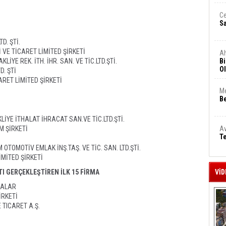
Ce
S
D. ŞTİ.
 VE TİCARET LİMİTED ŞİRKETİ
A
İYE REK. İTH. İHR. SAN. VE TİC.LTD.ŞTİ.
Bi
Ol
D. ŞTİ
RET LİMİTED ŞİRKETİ
Me
Be
İYE İTHALAT İHRACAT SAN.VE TİC.LTD.ŞTİ.
M ŞİRKETİ
Av
Te
OTOMOTİV EMLAK İNŞ.TAŞ. VE TİC. SAN. LTD.ŞTİ.
İMİTED ŞİRKETİ
I GERÇEKLEŞTİREN İLK 15 FİRMA
VİD
MALAR
İRKETİ
TICARET A.Ş.