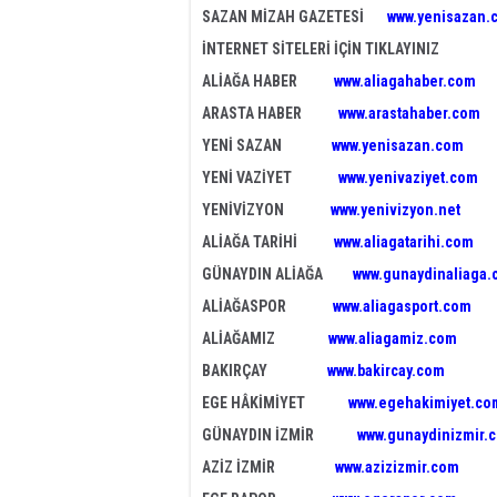
SAZAN MİZAH GAZETESİ
www.yenisazan.
İNTERNET SİTELERİ İÇİN TIKLAYINIZ
ALİAĞA HABER
www.aliagahaber.com
ARASTA HABER
www.arastahaber.com
YENİ SAZAN
www.yenisazan.com
YENİ VAZİYET
www.yenivaziyet.com
YENİVİZYON
www.yenivizyon.net
ALİAĞA TARİHİ
www.aliagatarihi.com
GÜNAYDIN ALİAĞA
www.gunaydinaliaga
ALİAĞASPOR
www.aliagasport.com
ALİAĞAMIZ
www.aliagamiz.com
BAKIRÇAY
www.bakircay.com
EGE HÂKİMİYET
www.egehakimiyet.co
GÜNAYDIN İZMİR
www.gunaydinizmir.
AZİZ İZMİR
www.azizizmir.com