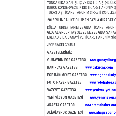
YONCA GIDA SAN.İŞL.İÇ VE DIŞ TİC.A.Ş. (42 ÜLK
BURCU KONSERVECİLİK DIŞ TİCARET ANONİM Şİ
TUKAŞ DIŞ TİCARET ANONİM ŞİRKETİ (35 ÜLKE)
2018 YILINDA ÜYE OLUP EN FAZLA İHRACAT 
KÖLLA TURKEY TARIM VE GIDA TİCARET ANONİ
GLOBAL GROUP YAŞ SEBZE MEYVE GIDA SANAYİ 
EGETAD GIDA SANAYİ VE TİCARET ANONİM ŞİR
/EGE BASIN GRUBU
GAZETELERİMİZ
GÜNAYDIN EGE GAZETESİ
www.gunaydineg
BAKIRÇAY GAZETESİ
www.bakircay.com
EGE HÂKİMİYET GAZETESİ
www.egehakimiy
FOTO HABER GAZETESİ
www.fotohaber.c
VAZİYET GAZETESİ
www.yenivaziyet.c
YENİ VİZYON GAZETESİ
www.yenivizyon.
ARASTA GAZETESİ
www.arastahaber.c
ALİAĞASPOR GAZETESİ
www.aliagaspor.