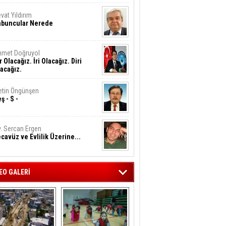
vat Yıldırım
abuncular Nerede
hmet Doğruyol
r Olacağız. İri Olacağız. Diri
acağız.
tin Öngünşen
ş - S -
. Sercan Ergen
cavüz ve Evlilik Üzerine...
EO GALERİ