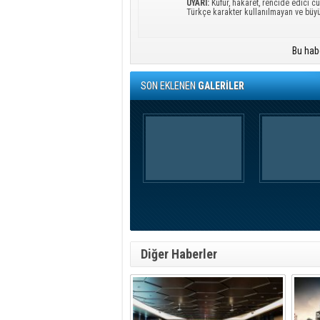
UYARI:
Küfür, hakaret, rencide edici cü
Türkçe karakter kullanılmayan ve büy
Bu hab
SON EKLENEN
GALERİLER
Diğer Haberler