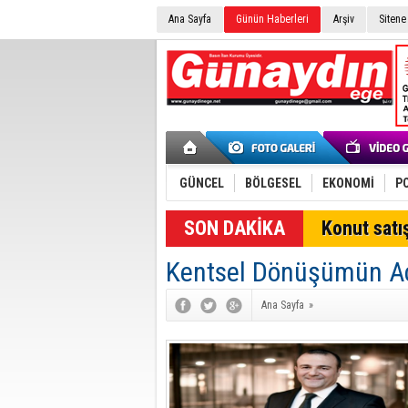
Ana Sayfa
Günün Haberleri
Arşiv
Sitene
GÜNCEL
BÖLGESEL
EKONOMİ
PO
SON DAKİKA
Konut satış
Kentsel Dönüşümün Açı
Ana Sayfa
»