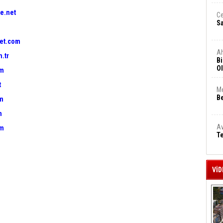
e.net
Ce
S
et.com
A
.tr
Bi
Ol
om
t
Me
Be
om
m
Av
om
Te
VİD