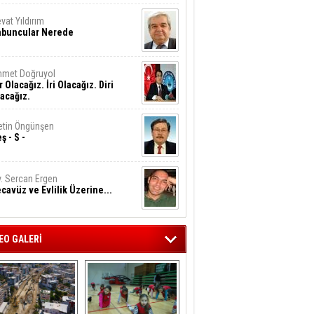
vat Yıldırım
abuncular Nerede
hmet Doğruyol
r Olacağız. İri Olacağız. Diri
acağız.
tin Öngünşen
ş - S -
. Sercan Ergen
cavüz ve Evlilik Üzerine...
EO GALERİ