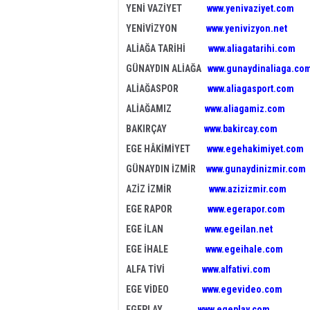
YENİ VAZİYET
www.yenivaziyet.com
YENİVİZYON
www.yenivizyon.net
ALİAĞA TARİHİ
www.aliagatarihi.com
GÜNAYDIN ALİAĞA
www.gunaydinaliaga.co
ALİAĞASPOR
www.aliagasport.com
ALİAĞAMIZ
www.aliagamiz.com
BAKIRÇAY
www.bakircay.com
EGE HÂKİMİYET
www.egehakimiyet.com
GÜNAYDIN İZMİR
www.gunaydinizmir.com
AZİZ İZMİR
www.azizizmir.com
EGE RAPOR
www.egerapor.com
EGE İLAN
www.egeilan.net
EGE İHALE
www.egeihale.com
ALFA TİVİ
www.alfativi.com
EGE VİDEO
www.egevideo.com
EGEPLAY
www.egeplay.com