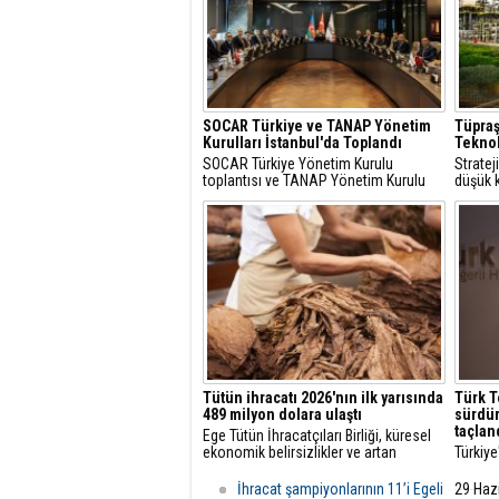
SOCAR Türkiye ve TANAP Yönetim
Tüpraş
Kurulları İstanbul'da Toplandı
Teknol
SOCAR Türkiye Yönetim Kurulu
Strate
toplantısı ve TANAP Yönetim Kurulu
düşük k
toplantısı, 30 Temmuz 2026 tarihinde
çözüml
İstanbul’da gerçekleştirildi.
hidroje
projele
Tütün ihracatı 2026'nın ilk yarısında
Türk T
489 milyon dolara ulaştı
sürdür
taçlan
Ege Tütün İhracatçıları Birliği, küresel
ekonomik belirsizlikler ve artan
Türkiye
maliyetlere rağmen 2026'nın ilk altı
öncüsü
ayında ihracatını yüzde 4 artırarak 489
başarıl
İhracat şampiyonlarının 11’i Egeli
29 Haz