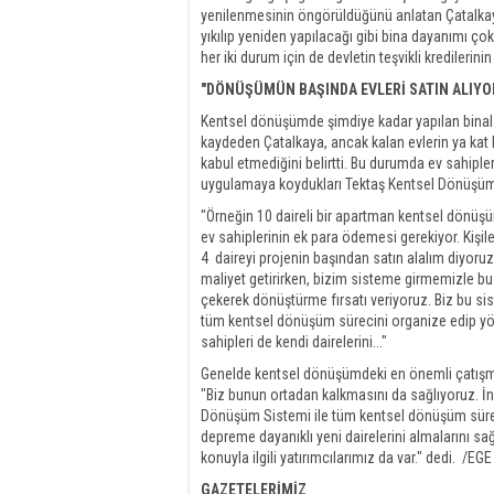
yenilenmesinin öngörüldüğünü anlatan Çatalkaya,
yıkılıp yeniden yapılacağı gibi bina dayanımı ço
her iki durum için de devletin teşvikli kredilerin
"DÖNÜŞÜMÜN BAŞINDA EVLERİ SATIN ALIYO
Kentsel dönüşümde şimdiye kadar yapılan binal
kaydeden Çatalkaya, ancak kalan evlerin ya kat 
kabul etmediğini belirtti. Bu durumda ev sahip
uygulamaya koydukları Tektaş Kentsel Dönüşüm 
"Örneğin 10 daireli bir apartman kentsel dönüş
ev sahiplerinin ek para ödemesi gerekiyor. Kiş
4 daireyi projenin başından satın alalım diyoruz
maliyet getirirken, bizim sisteme girmemizle bu 
çekerek dönüştürme fırsatı veriyoruz. Biz bu 
tüm kentsel dönüşüm sürecini organize edip yöne
sahipleri de kendi dairelerini..."
Genelde kentsel dönüşümdeki en önemli çatışmal
"Biz bunun ortadan kalkmasını da sağlıyoruz. İ
Dönüşüm Sistemi ile tüm kentsel dönüşüm süreci
depreme dayanıklı yeni dairelerini almalarını sa
konuyla ilgili yatırımcılarımız da var." dedi. /
GAZETELERİMİZ