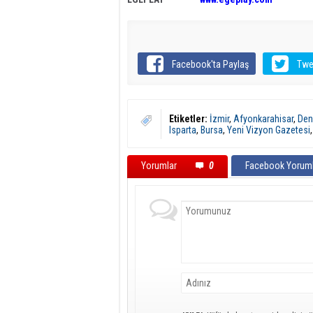
Facebook'ta Paylaş
Twe
Etiketler:
İzmir
,
Afyonkarahisar
,
Deni
Isparta
,
Bursa
,
Yeni Vizyon Gazetesi
Yorumlar
0
Facebook Yoruml