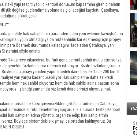
 riskli yapı tespiti yapılıp kentsel dönüşüm kapsamına giren binaların
k düşük değilse güçlendirme yoluna da gidileceğini kaydetti. Çatalkaya,
in olduğuna dikkat çekti.
RUZ"
arda genelde hak sahiplerinin para ödemeden yeni evlerine kavuştuğunu
karşılığına uygun olmadığı ya da müteahhidin kar edemediği için projeyi
lerinin para ödemek durumunda kalacağını ifade eden Çatalkaya, yeni
Sistemini şöyle anlattı:
ümde 14 daireye çıkacaksa, bu fark genelde müteahhiti mutlu etmiyor ve
iler de genelde fazladan para ödemek istemiyor. Bizde fazladan çıkan o
. Böylece bu binayı yeniden yapma bedeli daire başı ek 150 - 200 bin TL
maliyet yarı yarıya kadar düşebiliyor. Hak sahiplerine daha az kredi
sistemde hem hak sahibi oluyoruz hem de hak sahibi adına baştan sona
tiyoruz. İş bittiği zaman da biz kendi dairelerimizi alıyoruz, hak
arın müteahhite karşı güvensizlikten çıktığını ifade eden Çatalkaya,
YA
nşaat süresince sürekli denetleme yapıyoruz. Biz burada Tektaş Kentsel
ni hak sahipleri adına yönetip, organize edip; hak sahiplerinin
ğlıyoruz. Böylece sistemdeki sıkışmayı da ortadan kaldırıyoruz. Bu
Se
EGE BASIN GRUBU
F
Sü