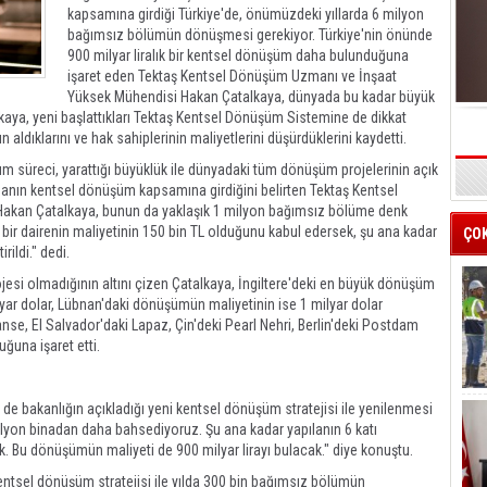
kapsamına girdiği Türkiye'de, önümüzdeki yıllarda 6 milyon
bağımsız bölümün dönüşmesi gerekiyor. Türkiye'nin önünde
900 milyar liralık bir kentsel dönüşüm daha bulunduğuna
işaret eden Tektaş Kentsel Dönüşüm Uzmanı ve İnşaat
Yüksek Mühendisi Hakan Çatalkaya, dünyada bu kadar büyük
lkaya, yeni başlattıkları Tektaş Kentsel Dönüşüm Sistemine de dikkat
aldıklarını ve hak sahiplerinin maliyetlerini düşürdüklerini kaydetti.
m süreci, yarattığı büyüklük ile dünyadaki tüm dönüşüm projelerinin açık
s
inanın kentsel dönüşüm kapsamına girdiğini belirten Tektaş Kentsel
akan Çatalkaya, bunun da yaklaşık 1 milyon bağımsız bölüme denk
ik bir dairenin maliyetinin 150 bin TL olduğunu kabul edersek, şu ana kadar
ÇO
rildi." dedi.
esi olmadığının altını çizen Çatalkaya, İngiltere'deki en büyük dönüşüm
lyar dolar, Lübnan'daki dönüşümün maliyetinin ise 1 milyar dolar
anse, El Salvador'daki Lapaz, Çin'deki Pearl Nehri, Berlin'deki Postdam
uğuna işaret etti.
e bakanlığın açıkladığı yeni kentsel dönüşüm stratejisi ile yenilenmesi
ilyon binadan daha bahsediyoruz. Şu ana kadar yapılanın 6 katı
 Bu dönüşümün maliyeti de 900 milyar lirayı bulacak." diye konuştu.
kentsel dönüşüm stratejisi ile yılda 300 bin bağımsız bölümün