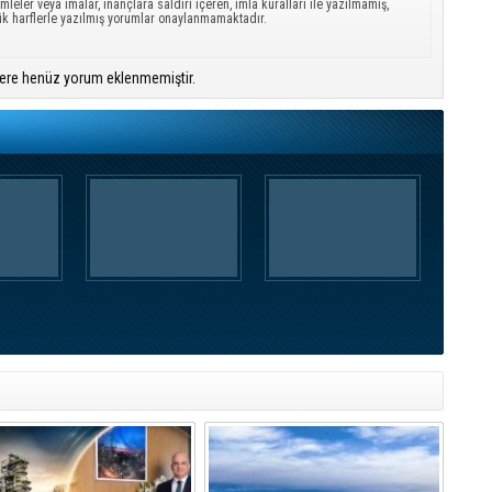
mleler veya imalar, inançlara saldırı içeren, imla kuralları ile yazılmamış,
ük harflerle yazılmış yorumlar onaylanmamaktadır.
ere henüz yorum eklenmemiştir.