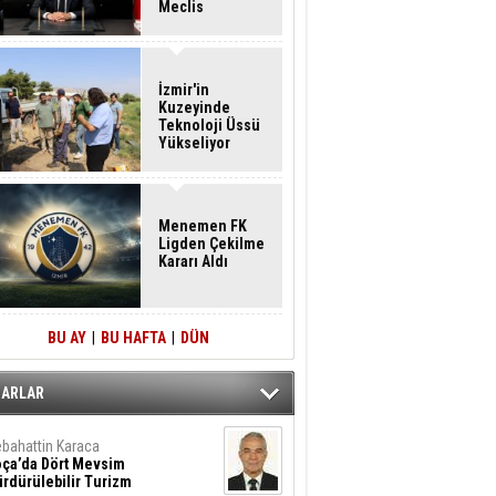
Meclis
Üyelerine İstifa
Çağrısı
İzmir'in
Kuzeyinde
Teknoloji Üssü
Yükseliyor
Menemen FK
Ligden Çekilme
Kararı Aldı
BU AY
|
BU HAFTA
|
DÜN
ZARLAR
bahattin Karaca
oça’da Dört Mevsim
rdürülebilir Turizm