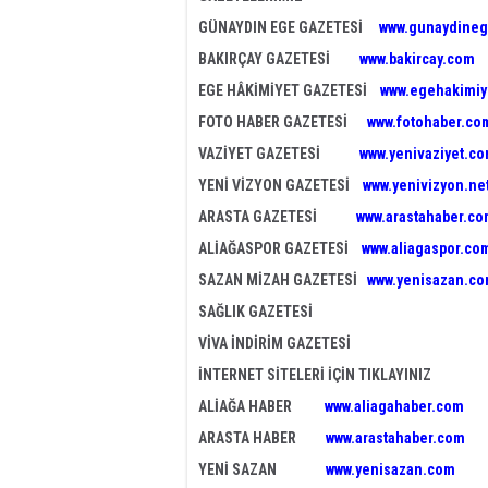
GÜNAYDIN EGE GAZETESİ
www.gunaydineg
BAKIRÇAY GAZETESİ
www.bakircay.com
EGE HÂKİMİYET GAZETESİ
www.egehakimiy
FOTO HABER GAZETESİ
www.fotohaber.com
VAZİYET GAZETESİ
www.yenivaziyet.c
YENİ VİZYON GAZETESİ
www.yenivizyon.ne
ARASTA GAZETESİ
www.arastahaber.c
ALİAĞASPOR GAZETESİ
www.aliagaspor.co
SAZAN MİZAH GAZETESİ
www.yenisazan.c
SAĞLIK GAZETESİ
VİVA İNDİRİM GAZETESİ
İNTERNET SİTELERİ İÇİN TIKLAYINIZ
ALİAĞA HABER
www.aliagahaber.com
ARASTA HABER
www.arastahaber.com
YENİ SAZAN
www.yenisazan.com