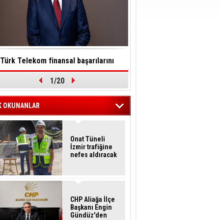
Türk Telekom finansal başarılarını
Toksinler saatler içinde so
1/20
ürdürülebilirlik vizyonuyla taçlandırdı
felç edebilir
K OKUNANLAR
Onat Tüneli
İzmir trafiğine
nefes aldıracak
CHP Aliağa İlçe
Başkanı Engin
Gündüz'den