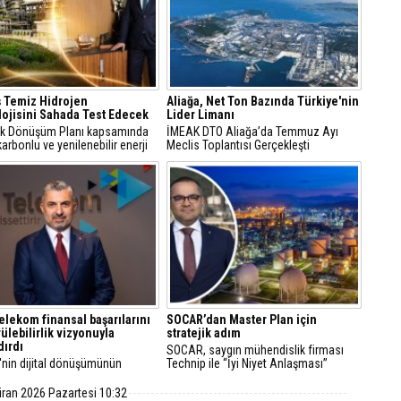
 Temiz Hidrojen
Aliağa, Net Ton Bazında Türkiye'nin
ojisini Sahada Test Edecek
Lider Limanı
jik Dönüşüm Planı kapsamında
İMEAK DTO Aliağa’da Temmuz Ayı
arbonlu ve yenilenebilir enerji
Meclis Toplantısı Gerçekleşti
erine odaklanan Tüpraş, temiz
n teknolojileri alanında yenilikçi
re öncülük ediyor.
elekom finansal başarılarını
SOCAR’dan Master Plan için
ülebilirlik vizyonuyla
stratejik adım
dırdı
SOCAR, saygın mühendislik firması
'nin dijital dönüşümünün
Technip ile “İyi Niyet Anlaşması”
 Türk Telekom, finansal
imzaladı. Petkim Master Plan projesi
arını sürdürülebilirlik odaklı
doğrultusunda yürütülecek FEED
iran 2026 Pazartesi 10:32