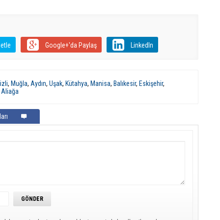
etle
Google+'da Paylaş
LinkedIn
zli
,
Muğla
,
Aydın
,
Uşak
,
Kütahya
,
Manisa
,
Balıkesir
,
Eskişehir
,
,
Aliağa
arı