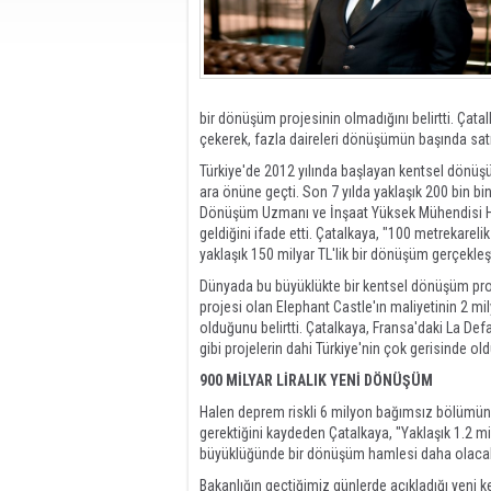
bir dönüşüm projesinin olmadığını belirtti. Çata
çekerek, fazla daireleri dönüşümün başında satın 
Türkiye'de 2012 yılında başlayan kentsel dönüşü
ara önüne geçti. Son 7 yılda yaklaşık 200 bin b
Dönüşüm Uzmanı ve İnşaat Yüksek Mühendisi H
geldiğini ifade etti. Çatalkaya, "100 metrekarel
yaklaşık 150 milyar TL'lik bir dönüşüm gerçekleşti
Dünyada bu büyüklükte bir kentsel dönüşüm proj
projesi olan Elephant Castle'ın maliyetinin 2 mi
olduğunu belirtti. Çatalkaya, Fransa'daki La Def
gibi projelerin dahi Türkiye'nin çok gerisinde old
900 MİLYAR LİRALIK YENİ DÖNÜŞÜM
Halen deprem riskli 6 milyon bağımsız bölümün d
gerektiğini kaydeden Çatalkaya, "Yaklaşık 1.2 m
büyüklüğünde bir dönüşüm hamlesi daha olacak.
Bakanlığın geçtiğimiz günlerde açıkladığı yeni 