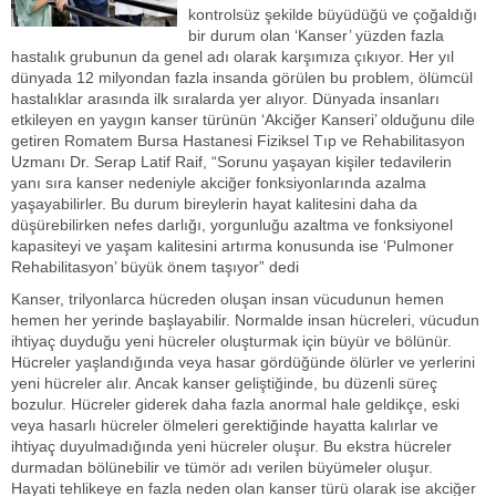
kontrolsüz şekilde büyüdüğü ve çoğaldığı
bir durum olan ‘Kanser’ yüzden fazla
hastalık grubunun da genel adı olarak karşımıza çıkıyor. Her yıl
dünyada 12 milyondan fazla insanda görülen bu problem, ölümcül
hastalıklar arasında ilk sıralarda yer alıyor. Dünyada insanları
etkileyen en yaygın kanser türünün ‘Akciğer Kanseri’ olduğunu dile
getiren Romatem Bursa Hastanesi Fiziksel Tıp ve Rehabilitasyon
Uzmanı Dr. Serap Latif Raif, “Sorunu yaşayan kişiler tedavilerin
yanı sıra kanser nedeniyle akciğer fonksiyonlarında azalma
yaşayabilirler. Bu durum bireylerin hayat kalitesini daha da
düşürebilirken nefes darlığı, yorgunluğu azaltma ve fonksiyonel
kapasiteyi ve yaşam kalitesini artırma konusunda ise ‘Pulmoner
Rehabilitasyon’ büyük önem taşıyor” dedi
Kanser, trilyonlarca hücreden oluşan insan vücudunun hemen
hemen her yerinde başlayabilir. Normalde insan hücreleri, vücudun
ihtiyaç duyduğu yeni hücreler oluşturmak için büyür ve bölünür.
Hücreler yaşlandığında veya hasar gördüğünde ölürler ve yerlerini
yeni hücreler alır. Ancak kanser geliştiğinde, bu düzenli süreç
bozulur. Hücreler giderek daha fazla anormal hale geldikçe, eski
veya hasarlı hücreler ölmeleri gerektiğinde hayatta kalırlar ve
ihtiyaç duyulmadığında yeni hücreler oluşur. Bu ekstra hücreler
durmadan bölünebilir ve tümör adı verilen büyümeler oluşur.
Hayati tehlikeye en fazla neden olan kanser türü olarak ise akciğer