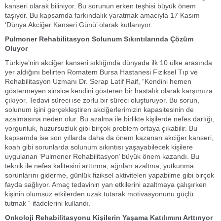
kanseri olarak biliniyor. Bu sorunun erken teşhisi büyük önem
taşıyor. Bu kapsamda farkındalık yaratmak amacıyla 17 Kasım
‘Dünya Akciğer Kanseri Günü’ olarak kutlanıyor.
Pulmoner Rehabilitasyon Solunum Sıkıntılarında Çözüm
Oluyor
Türkiye’nin akciğer kanseri sıklığında dünyada ilk 10 ülke arasında
yer aldığını belirten Romatem Bursa Hastanesi Fiziksel Tıp ve
Rehabilitasyon Uzmanı Dr. Serap Latif Raif, “Kendini hemen
göstermeyen sinsice kendini gösteren bir hastalık olarak karşımıza
çıkıyor. Tedavi süreci ise zorlu bir süreci oluşturuyor. Bu sorun,
solunum işini gerçekleştiren akciğerlerimizin kapasitesinin de
azalmasına neden olur. Bu azalma ile birlikte kişilerde nefes darlığı,
yorgunluk, huzursuzluk gibi birçok problem ortaya çıkabilir. Bu
kapsamda ise son yıllarda daha da önem kazanan akciğer kanseri,
koah gibi sorunlarda solunum sıkıntısı yaşayabilecek kişilere
uygulanan ‘Pulmoner Rehabilitasyon’ büyük önem kazandı. Bu
teknik ile nefes kalitesini arttırma, ağrıları azaltma, yutkunma
sorunlarını giderme, günlük fiziksel aktiviteleri yapabilme gibi birçok
fayda sağlıyor. Amaç tedavinin yan etkilerini azaltmaya çalışırken
kişinin olumsuz etkilerden uzak tutarak motivasyonunu güçlü
tutmak “ ifadelerini kullandı.
Onkoloji Rehabilitasyonu Kişilerin Yaşama Katılımını Arttırıyor