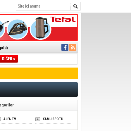
rine İstifa
ı
pıldı
 Toplandı
A.Ş.’Ye İletti
DİĞER »
 hızlı müdahale
'ye Geçti
egoriler
ALFA TV
KAMU SPOTU