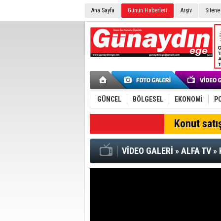
Ana Sayfa
Günün Haberleri
Arşiv
Sitene
GÜNCEL
BÖLGESEL
EKONOMİ
PO
SON DAKİKA
Konut satış
VİDEO GALERİ
»
ALFA TV
»