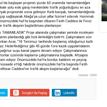
z’da başlayan projenin yüzde 60 oranında tamamlandığını 
kkale yolu eski garaj mevkiindeki trafik yoğunluğunu en aza 
avşak projesinde sona geliniyor. Katlı kavşak, tamamlandığında 
işi sağlayarak Aliağa’ya uzun yıllar hizmet edecek. Hummalı 
 önümüzdeki hafta başından itibaren Fatih Caddesi ile Fevzi 
rafik akışının başlatılması planlanıyor.
MAMLADIK” Proje alanında çalışmaları yerinde inceleyen 
n planlandığı gibi hızlı ilerlediğini belirtti. Çalışmaların son 
erkan Acar, “18 Temmuz tarihinde başlamış olduğumuz katlı 
z. Hedeflediğimiz gibi 45 günde fore kazık uygulamalarını 
ve yağmur suyu kanal yapımı devam ediyor. Çalışmalarımızı 
nlar üzerinde kaplama çalışmalarına başladık. Altyapısı 
m ediyor. Önümüzdeki hafta bordür, kaldırım ve peyzaj 
 müsaade ettiği takdirde önümüzdeki hafta başında Fatih 
lhisar Caddesi’ne trafik akışını başlatacağız” dedi.
İzlenme: 12039
etle
Google+'da Paylaş
LinkedIn