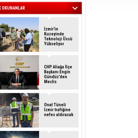
K OKUNANLAR
İzmir'in
Kuzeyinde
Teknoloji Üssü
Yükseliyor
CHP Aliağa İlçe
Başkanı Engin
Gündüz'den
Meclis
Üyelerine İstifa
Çağrısı
Onat Tüneli
İzmir trafiğine
nefes aldıracak