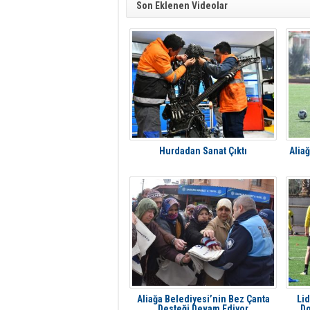
Son Eklenen Videolar
Hurdadan Sanat Çıktı
Alia
Aliağa Belediyesi’nin Bez Çanta
Lid
Desteği Devam Ediyor
Do