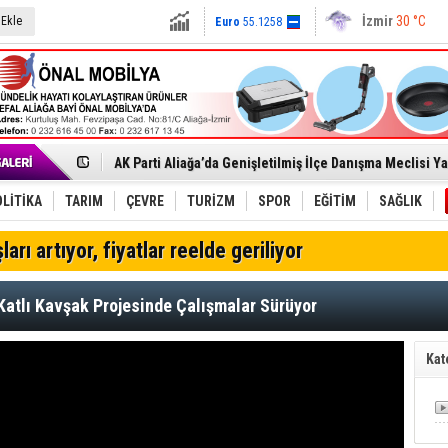
İstanbul
26 °C
Dolar
47.6791
İzmir'in Kuzeyinde Teknoloji Üssü Yükseliyor
 Ekle
CHP Aliağa İlçe Başkanı Engin Gündüz'den Meclis Üyele
İzmir
30 °C
Euro
55.1258
Çağrısı
Onat Tüneli İzmir trafiğine nefes aldıracak
Ankara
24 °C
Menemen FK Ligden Çekilme Kararı Aldı
Aliağa'da Gayrimenkul Sektörü İçin Ortak Akıl Buluşmas
Çandarlı’nın yeni Cumhuriyet Meydanı açılıyor
Chp Aliağa'da Engin Gündüz Dönemi Resmen Başladı
AK Parti Aliağa’da Genişletilmiş İlçe Danışma Meclisi Ya
SOCAR Türkiye ve TANAP Yönetim Kurulları İstanbul'da
Trafiği durdurup ördeği kurtardılar
Alto, İnşaat Sektörünün Taleplerini Gdz Elektrik Dağıtım 
LİTİKA
TARIM
ÇEVRE
TURİZM
SPOR
EĞİTİM
SAĞLIK
Aliağa'daki yakıt tankeri yangınına İzmir İtfaiyesi’nden
Chp Aliağa'da Toplu İstifa: Yönetim Ve Üyeler Yeni Parti
ları artıyor, fiyatlar reelde geriliyor
Dikili'de Doğal Gaz Ağı Genişliyor
Helvacı’da Kilim, Kültür Ve Sanat Aynı Şenlikte Buluştu
Katlı Kavşak Projesinde Çalışmalar Sürüyor
Kat