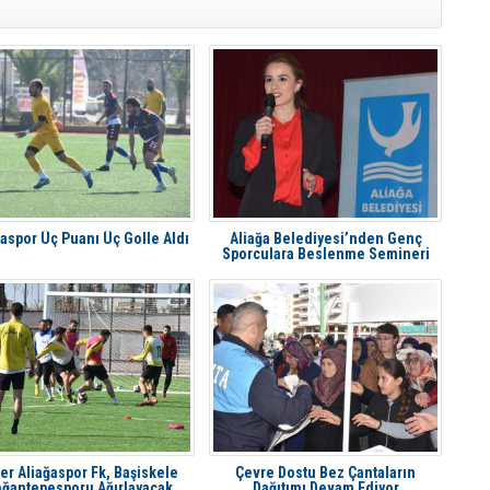
ğaspor Üç Puanı Üç Golle Aldı
Aliağa Belediyesi’nden Genç
Sporculara Beslenme Semineri
er Aliağaspor Fk, Başiskele
Çevre Dostu Bez Çantaların
ğantepesporu Ağırlayacak
Dağıtımı Devam Ediyor