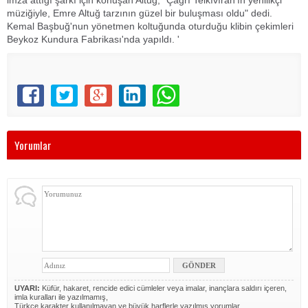
imza attığı şarkı için konuşan Altuğ, "Çağrı Telkıvıran'ın yenilikçi
müziğiyle, Emre Altuğ tarzının güzel bir buluşması oldu" dedi.
Kemal Başbuğ'nun yönetmen koltuğunda oturduğu klibin çekimleri
Beykoz Kundura Fabrikası'nda yapıldı. '
Yorumlar
UYARI:
Küfür, hakaret, rencide edici cümleler veya imalar, inançlara saldırı içeren,
imla kuralları ile yazılmamış,
Türkçe karakter kullanılmayan ve büyük harflerle yazılmış yorumlar