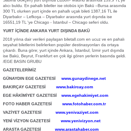
Sabiha Gökçen) yurt dışında Lizbon- Madrid arasında 159,9 TL’ye
alıcı buldu. En pahallı biletler ise otobüs için Bakü –Bursa arasında
300 TL olurken yurt içinde en pahallı uçak bileti 1387,16 TL ile
Diyarbakır – Lefkoşa – Diyarbakır arasında yurt dışında ise
16551,19 TL 'ye Chicago - İstanbul – Chicago seferi oldu.
YURT İÇİNDE ANKARA YURT DIŞINDA BAKÜ
2018 yılına dair verileri paylaşan biletall.com en ucuz ve en pahalı
seyahat biletlerini belirlerken popüler destinasyonları da ortaya
çıkardı. Buna göre; yurt içinde Ankara, İstanbul, İzmir yurt dışında
ise Bakü, Beyrut, Frankfurt en çok ilgi gören yerlerin basında geldi.
/EGE BASIN GRUBU
GAZETELERİMİZ
GÜNAYDIN EGE GAZETESİ
www.gunaydinege.net
BAKIRÇAY GAZETESİ
www.bakircay.com
EGE HÂKİMİYET GAZETESİ
www.egehakimiyet.com
FOTO HABER GAZETESİ
www.fotohaber.com.tr
VAZİYET GAZETESİ
www.yenivaziyet.com
YENİ VİZYON GAZETESİ
www.yenivizyon.net
ARASTA GAZETESİ
www.arastahaber.com