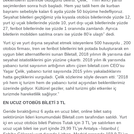
beklentilerin üzerinde olduğunu belirtti. Çelik, “ Yılın ikinci yarısı
seçimlerden sonra hızlı başladı. Hem yaz tatili hem de kurban
bayramı sebebiyle kalan 6 ayda yüzde 50 büyüme hedefliyoruz.
Seyahat biletleri geçtiğimiz yıla kıyasla otobüs biletlerinde yüzde 12,
yurt içi uçak biletlerinde yüzde 10, yurt dışı uçak biletlerinde yüzde
27, feribot biletlerinde ise yüzde 1 oranında zamlandı. Ayrıca
biletlerin mobilden satılma oranı ise yüzde 80’e ulaştı” dedi.
Yurt içi ve yurt dışına seyahat etmek isteyenlere 500 havayolu , 200
otobüs firması, tren ve feribot biletlerini tek potada buluşturarak en
uygun bilet alternatiflerini sunan Biletall, 2018 yılının ilk yarısına dair
seyahat istatistiklerini gün yüzüne çıkarttı. 2018 yılın ilk yarısında
yabancı turist sayısının arttığının altını çizen biletall.com CEO’su
Yaşar Çelik, yabancı turist sayısında 2015 yılını yakaladıklarını
hatta geçtiklerini vurguladı. Çelik sözlerine söyle devam etti: “2018
yılı hem iç turizm hem de yabancı turist açışından beklentilerimiz
üzerinde gidiyor. Kültürel geziler, sahil turizmi gibi etkenler iç
turizmde hareketlilik sağlıyor.”
EN UCUZ OTOBÜS BİLETİ 3 TL
Geride bıraktığımız 6 ayda en ucuz bilet, online bilet satış
sektörünün lideri konumundaki Biletall.com tarafından satıldı. Yurt
içi en ucuz otobüs bileti Patnos Tutak için 3 TL ‘ye satılırken en
ucuz uçak bileti ise yurt içinde 29,99 TL’ye Antalya –İstanbul (