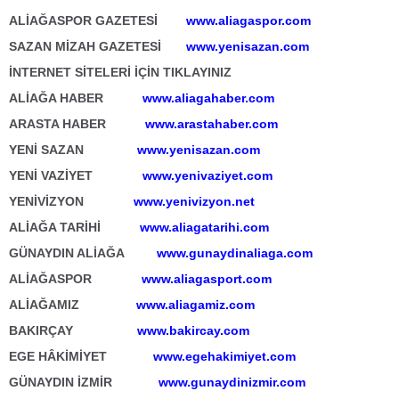
ALİAĞASPOR GAZETESİ
www.aliagaspor.com
SAZAN MİZAH GAZETESİ
www.yenisazan.com
İNTERNET SİTELERİ İÇİN TIKLAYINIZ
ALİAĞA HABER
www.aliagahaber.com
ARASTA HABER
www.arastahaber.com
YENİ SAZAN
www.yenisazan.com
YENİ VAZİYET
www.yenivaziyet.com
YENİVİZYON
www.yenivizyon.net
ALİAĞA TARİHİ
www.aliagatarihi.com
GÜNAYDIN ALİAĞA
www.gunaydinaliaga.com
ALİAĞASPOR
www.aliagasport.com
ALİAĞAMIZ
www.aliagamiz.com
BAKIRÇAY
www.bakircay.com
EGE HÂKİMİYET
www.egehakimiyet.com
GÜNAYDIN İZMİR
www.gunaydinizmir.com