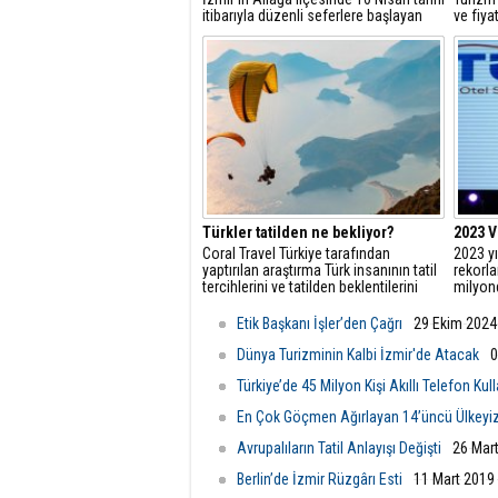
itibarıyla düzenli seferlere başlayan
ve fiya
Aliaport Limanı, kısa sürede yoğun
ekranın
yolcu hareketliliğine sahne oldu.
başarısı
doğruda
süreci 
haline g
Türkler tatilden ne bekliyor?
2023 V
Coral Travel Türkiye tarafından
2023 yı
yaptırılan araştırma Türk insanının tatil
rekorla
tercihlerini ve tatilden beklentilerini
milyon
ortaya çıkardı.
ağırlay
sıralam
Etik Başkanı İşler’den Çağrı
29 Ekim 2024 
turizm 
üzerine
Dünya Turizminin Kalbi İzmir'de Atacak
0
Türkiye’de 45 Milyon Kişi Akıllı Telefon Kul
En Çok Göçmen Ağırlayan 14’üncü Ülkeyi
Avrupalıların Tatil Anlayışı Değişti
26 Mart
Berlin’de İzmir Rüzgârı Esti
11 Mart 2019