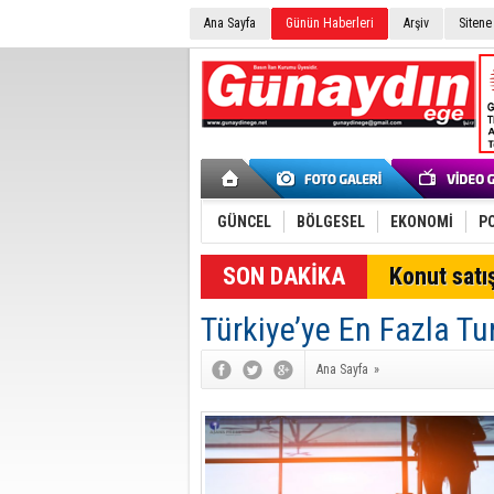
Ana Sayfa
Günün Haberleri
Arşiv
Sitene
GÜNCEL
BÖLGESEL
EKONOMİ
PO
SON DAKİKA
Konut satış
Türkiye’ye En Fazla Tu
Ana Sayfa
»