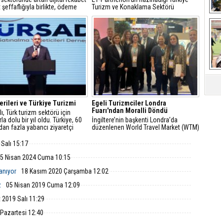
t şeffaflığıyla birlikte, ödeme
Turizm ve Konaklama Sektörü
daki milisaniyelik gecikmeler ile
Görünümü çalışmasına göre; Türkiye
z işlemler, şirketler için
2025 yılının ilk yarısında 25 milyondan
n gelir kaybına yol açarak
fazla uluslararası ziyaretçi ağırladı ve
Ça
stratejik bir büyüme unsuru
turizm gelirleri 25,4 milyar dolara
etiriyor.
ulaştı.
erileri ve Türkiye Turizmi
Egeli Turizmciler Londra
Fuarı'ndan Moralli Döndü
lı, Türk turizm sektörü için
rla dolu bir yıl oldu. Türkiye, 60
İngiltere’nin başkenti Londra’da
dan fazla yabancı ziyaretçi
düzenlenen World Travel Market (WTM)
arak dünya turizm
Londra Turizm Fuarı’na katılan Egeli
asında üst sıralara yükseldi ve
turizmciler büyük moralle döndüler.
Salı 15:17
gelirlerini 55 milyar doların
 çıkardı.
5 Nisan 2024 Cuma 10:15
lanıyor
18 Kasım 2020 Çarşamba 12:02
z
05 Nisan 2019 Cuma 12:09
 2019 Salı 11:29
 Pazartesi 12:40