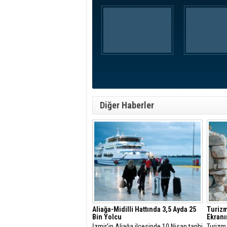
Diğer Haberler
Aliağa-Midilli Hattında 3,5 Ayda 25
Turizm
Bin Yolcu
Ekran
İzmir’in Aliağa ilçesinde 10 Nisan tarihi
Turizm 