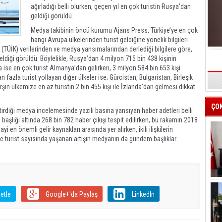
ağırladığı belli olurken, geçen yıl en çok turistin Rusya’dan
geldiği görüldü.
Medya takibinin öncü kurumu Ajans Press, Türkiye’ye en çok
hangi Avrupa ülkelerinden turist geldiğine yönelik bilgileri
u (TÜİK) verilerinden ve medya yansımalarından derlediği bilgilere göre,
eldiği görüldü. Böylelikle, Rusya’dan 4 milyon 715 bin 438 kişinin
 ise en çok turist Almanya’dan gelirken, 3 milyon 584 bin 653 kişi
 fazla turist yollayan diğer ülkeler ise; Gürcistan, Bulgaristan, Birleşik
s
arşın ülkemize en az turistin 2 bin 455 kişi ile İzlanda’dan gelmesi dikkat
ÇO
tirdiği medya incelemesinde yazılı basına yansıyan haber adetleri belli
başlığı altında 268 bin 782 haber çıkışı tespit edilirken, bu rakamın 2018
 en önemli gelir kaynakları arasında yer alırken, ikili ilişkilerin
 turist sayısında yaşanan artışın medyanın da gündem başlıklar
etle
Google+'da Paylaş
LinkedIn