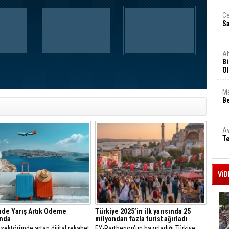
Ce
S
A
Bi
Ol
Me
Be
Av
Te
VİD
de Yarış Artık Ödeme
Türkiye 2025’in ilk yarısında 25
ında
milyondan fazla turist ağırladı
sektöründe artan dijital rekabet
EY-Parthenon’un hazırladığı Türkiye