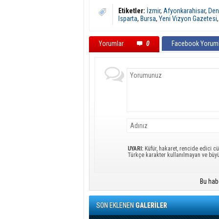
Etiketler:
İzmir
,
Afyonkarahisar
,
Deni
Isparta
,
Bursa
,
Yeni Vizyon Gazetesi
Yorumlar
0
Facebook Yoruml
UYARI:
Küfür, hakaret, rencide edici cü
Türkçe karakter kullanılmayan ve büy
Bu hab
SON EKLENEN
GALERİLER