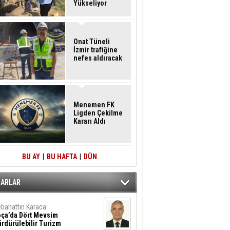
Yükseliyor
Onat Tüneli
İzmir trafiğine
nefes aldıracak
Menemen FK
Ligden Çekilme
Kararı Aldı
BU AY
|
BU HAFTA
|
DÜN
ZARLAR
bahattin Karaca
oça’da Dört Mevsim
rdürülebilir Turizm