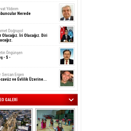
vat Yıldırım
abuncular Nerede
hmet Doğruyol
r Olacağız. İri Olacağız. Diri
acağız.
tin Öngünşen
ş - S -
. Sercan Ergen
cavüz ve Evlilik Üzerine...
EO GALERİ