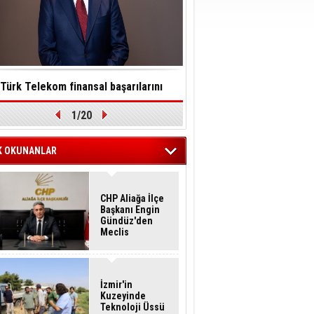
Türk Telekom finansal başarılarını
Toksinler saatler içinde so
1/20
ürdürülebilirlik vizyonuyla taçlandırdı
felç edebilir
K OKUNANLAR
CHP Aliağa İlçe
Başkanı Engin
Gündüz'den
Meclis
Üyelerine İstifa
Çağrısı
İzmir'in
Kuzeyinde
Teknoloji Üssü