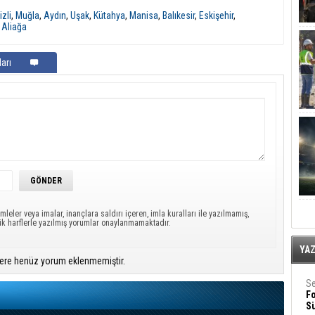
zli
,
Muğla
,
Aydın
,
Uşak
,
Kütahya
,
Manisa
,
Balıkesir
,
Eskişehir
,
,
Aliağa
arı
mleler veya imalar, inançlara saldırı içeren, imla kuralları ile yazılmamış,
ük harflerle yazılmış yorumlar onaylanmamaktadır.
YA
ere henüz yorum eklenmemiştir.
Se
F
Sü