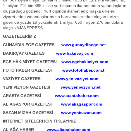
bin 987 kişiye ulaştı. Bunların 9 milyon 855 bin 102’sini yabancılar,
1 milyon 212 bin 885’ini ise yurt dışında ikamet eden vatandaşların
oluşturduğu gözlendi. Yurt dışında ikamet edip başka ülkeleri
ziyaret eden vatandaşlarımızın harcamalarından oluşan turizm
gideri de yüzde 19 yükselerek 1 milyar 650 milyon 276 bin dolara
ulaştı. /AJANSPRESS
GAZETELERİMİZ
GÜNAYDIN EGE GAZETESİ
www.gunaydinege.net
BAKIRÇAY GAZETESİ
www.bakircay.com
EGE HÂKİMİYET GAZETESİ
www.egehakimiyet.com
FOTO HABER GAZETESİ
www.fotohaber.com.tr
VAZİYET GAZETESİ
www.yenivaziyet.com
YENİ VİZYON GAZETESİ
www.yenivizyon.net
ARASTA GAZETESİ
www.arastahaber.com
ALİAĞASPOR GAZETESİ
www.aliagaspor.com
SAZAN MİZAH GAZETESİ
www.yenisazan.com
İNTERNET SİTELERİ İÇİN TIKLAYINIZ
ALİAĞA HABER
www.aliagahaber.com