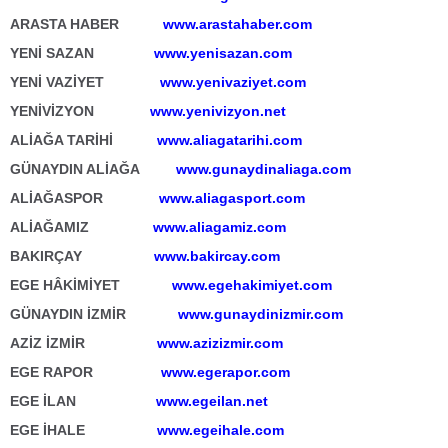
ARASTA HABER
www.arastahaber.com
YENİ SAZAN
www.yenisazan.com
YENİ VAZİYET
www.yenivaziyet.com
YENİVİZYON
www.yenivizyon.net
ALİAĞA TARİHİ
www.aliagatarihi.com
GÜNAYDIN ALİAĞA
www.gunaydinaliaga.com
ALİAĞASPOR
www.aliagasport.com
ALİAĞAMIZ
www.aliagamiz.com
BAKIRÇAY
www.bakircay.com
EGE HÂKİMİYET
www.egehakimiyet.com
GÜNAYDIN İZMİR
www.gunaydinizmir.com
AZİZ İZMİR
www.azizizmir.com
EGE RAPOR
www.egerapor.com
EGE İLAN
www.egeilan.net
EGE İHALE
www.egeihale.com