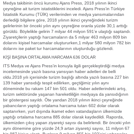
Medya takibinin öncü kurumu Ajans Press, 2018 yılının ikinci
çeyreğine ait turizm istatistiklerini inceledi. Ajans Press’in Türkiye
İstatistik Kurumu (TÜİK) verilerinden ve medya yansımalarından
derlediği bilgilere göre, 2018 yılının ikinci çeyreğindeki turizm
gelirlerinin bir önceki yılın aynı çeyreğine oranla yüzde 30,1 arttığı
görüldü. Böylelikle gelirin 7 milyar 44 milyon 591’e ulaştığı saptandı.
Ziyaretçilerin yaptığı harcamaların da 5 milyar 463 milyon 809 bin
dolarını kişisel harcamalar oluştururken,1 milyar 580 milyon 782 bin
dolarını ise paket tur harcamalarının oluşturduğu gözlendi.
KİŞİ BAŞINA ORTALAMA HARCAMA 636 DOLAR
ITS Medya ve Ajans Press’in konuyla ilgili gerçekleştirdiği medya
incelemesinde yazılı basına yansıyan haber adetleri de belli
oldu.2018 yılı içerisinde turizm başlığı altında yazılı basına 227 bin
139 haber yansıdığı tespit edilirken, geçtiğimiz yılın aynı
döneminde bu rakam 147 bin 501 oldu. Haber adetlerindeki artış,
turizm sektöründe yaşanan hareketliliğin medyaya da yansıdığının
bir göstergesi sayıldı. Öte yandan 2018 yılının ikinci çeyreğinde
yabancıların yaptığı ortalama harcama tutarı 602 dolar olarak
saptanırken, yurt dışında ikamet eden vatandaşların ülkemizde
yaptığı ortalama harcama 885 dolar olarak kaydedildi. Raporda,
ülkemizden çıkış yapan ziyaretçi sayısı da belirlendi. Bir önceki yılın
aynı dönemine göre yüzde 24,9 artan ziyaretçi sayısı, 11 milyon 67