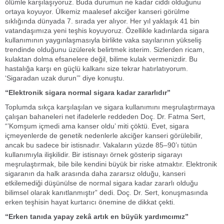
ölümle karşılaşıyoruz. Buda durumun ne kadar ciddi olduğunu
ortaya koyuyor. Ülkemiz maalesef akciğer kanseri görülme
sıklığında dünyada 7. sırada yer alıyor. Her yıl yaklaşık 41 bin
vatandaşımıza yeni teşhis koyuyoruz. Özellikle kadınlarda sigara
kullanımının yaygınlaşmasıyla birlikte vaka sayılarının yükseliş
trendinde olduğunu üzülerek belirtmek isterim. Sizlerden ricam,
kulaktan dolma efsanelere değil, bilime kulak vermenizdir. Bu
hastalığa karşı en güçlü kalkanı size tekrar hatırlatıyorum.
‘Sigaradan uzak durun’” diye konuştu.
“Elektronik sigara normal sigara kadar zararlıdır”
Toplumda sıkça karşılaşılan ve sigara kullanımını meşrulaştırmaya
çalışan bahaneleri net ifadelerle reddeden Doç. Dr. Fatma Sert,
“’Komşum içmedi ama kanser oldu’ miti çöktü. Evet, sigara
içmeyenlerde de genetik nedenlerle akciğer kanseri görülebilir,
ancak bu sadece bir istisnadır. Vakaların yüzde 85–90’ı tütün
kullanımıyla ilişkilidir. Bir istisnayı örnek gösterip sigarayı
meşrulaştırmak, bile bile kendini büyük bir riske atmaktır. Elektronik
sigaranın da halk arasında daha zararsız olduğu, kanseri
etkilemediği düşünülse de normal sigara kadar zararlı olduğu
bilimsel olarak kanıtlanmıştır” dedi. Doç. Dr. Sert, konuşmasında
erken teşhisin hayat kurtarıcı önemine de dikkat çekti.
“Erken tanıda yapay zekâ artık en büyük yardımcımız”