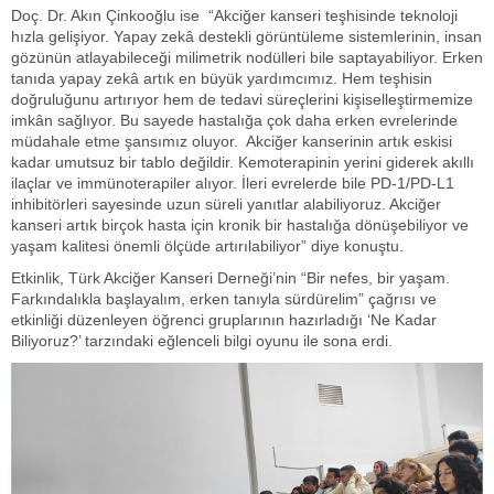
Doç. Dr. Akın Çinkooğlu ise “Akciğer kanseri teşhisinde teknoloji
hızla gelişiyor. Yapay zekâ destekli görüntüleme sistemlerinin, insan
gözünün atlayabileceği milimetrik nodülleri bile saptayabiliyor. Erken
tanıda yapay zekâ artık en büyük yardımcımız. Hem teşhisin
doğruluğunu artırıyor hem de tedavi süreçlerini kişiselleştirmemize
imkân sağlıyor. Bu sayede hastalığa çok daha erken evrelerinde
müdahale etme şansımız oluyor. Akciğer kanserinin artık eskisi
kadar umutsuz bir tablo değildir. Kemoterapinin yerini giderek akıllı
ilaçlar ve immünoterapiler alıyor. İleri evrelerde bile PD-1/PD-L1
inhibitörleri sayesinde uzun süreli yanıtlar alabiliyoruz. Akciğer
kanseri artık birçok hasta için kronik bir hastalığa dönüşebiliyor ve
yaşam kalitesi önemli ölçüde artırılabiliyor” diye konuştu.
Etkinlik, Türk Akciğer Kanseri Derneği’nin “Bir nefes, bir yaşam.
Farkındalıkla başlayalım, erken tanıyla sürdürelim” çağrısı ve
etkinliği düzenleyen öğrenci gruplarının hazırladığı ‘Ne Kadar
Biliyoruz?’ tarzındaki eğlenceli bilgi oyunu ile sona erdi.