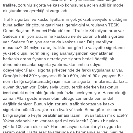
trafikte, zorunlu sigorta ve kasko konusunda acilen adil bir model
oluşturulması gerektiğini vurguladı.
Trafik sigortası ve kasko fiyatlarının çok yüksek seviyelere çıktığını
buna acilen bir çözüm getirilmesi gerektiğini vurgulayan TESK
Genel Başkanı Bendevi Palandöken, “Trafikte 34 milyon araç var.
Sadece 7 milyon aracın ne kaskosu ne de zorunlu trafik sigortası
var. Sadece 9 milyon aracın da kaskosu var. Düşünebiliyor
musunuz? 34 milyon araç trafikte her gün bu vaziyette sigortanın
yüksek oluşu, norm birliği sağlanamayışından kaynaklanan
herkesin araba fiyatına neredeyse sigorta bedeli ödediği bir
dönemde insanlar sigorta yaptırmaktan imtina ediyor,
ödeyemiyor.Farklı sigorta şirketlerinde de farklı uygulamalar var.
Örneğin birisi 80’e yapıyorsa öbürü 60’a, öbürü 90’a yapıyor. Bir
norm birliği sağlanamadığı için insanlar sigorta firmalarına da fazla
güven duyamıyor. Dolayısıyla ucuzu tercih ederken kaskonun
içerisindeki neler olduğunda çok fazla inceleyemiyor. Hasar olduğu
zaman Allah göstermesin ölüm olduğu zamanda bunlar dahil
değildir deniyor. Bunun için zorunlu trafik sigortası ve kasko
sigortaları çünkü araçların da fiyatı yüksek. Buna göre bir norm
birliği sağlanıp keyfe bırakılmaması lazım. Tavan taban mı olacak?
Yoksa ödenebilir miktarlara geri mi çekilecek? Çünkü bir yılda
yüzde 100 zam olur mu? Hani enflasyon rakamlarıyla uygun bir
rakam değil. Hatta araç fiyatlarında da kampanyalar var. Geri de