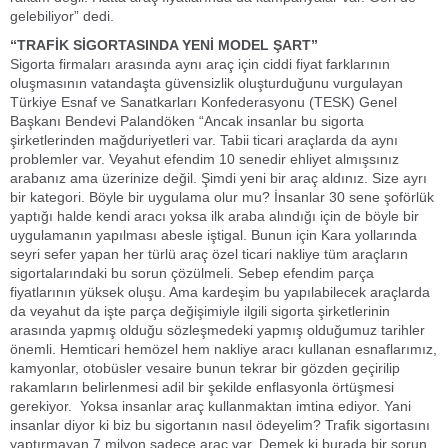
gelebiliyor” dedi.
“TRAFİK SİGORTASINDA YENİ MODEL ŞART”
Sigorta firmaları arasında aynı araç için ciddi fiyat farklarının
oluşmasının vatandaşta güvensizlik oluşturduğunu vurgulayan
Türkiye Esnaf ve Sanatkarları Konfederasyonu (TESK) Genel
Başkanı Bendevi Palandöken “Ancak insanlar bu sigorta
şirketlerinden mağduriyetleri var. Tabii ticari araçlarda da aynı
problemler var. Veyahut efendim 10 senedir ehliyet almışsınız
arabanız ama üzerinize değil. Şimdi yeni bir araç aldınız. Size ayrı
bir kategori. Böyle bir uygulama olur mu? İnsanlar 30 sene şoförlük
yaptığı halde kendi aracı yoksa ilk araba alındığı için de böyle bir
uygulamanın yapılması abesle iştigal. Bunun için Kara yollarında
seyri sefer yapan her türlü araç özel ticari nakliye tüm araçların
sigortalarındaki bu sorun çözülmeli. Sebep efendim parça
fiyatlarının yüksek oluşu. Ama kardeşim bu yapılabilecek araçlarda
da veyahut da işte parça değişimiyle ilgili sigorta şirketlerinin
arasında yapmış olduğu sözleşmedeki yapmış olduğumuz tarihler
önemli. Hemticari hemözel hem nakliye aracı kullanan esnaflarımız,
kamyonlar, otobüsler vesaire bunun tekrar bir gözden geçirilip
rakamların belirlenmesi adil bir şekilde enflasyonla örtüşmesi
gerekiyor. Yoksa insanlar araç kullanmaktan imtina ediyor. Yani
insanlar diyor ki biz bu sigortanın nasıl ödeyelim? Trafik sigortasını
yaptırmayan 7 milyon sadece araç var. Demek ki burada bir sorun