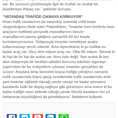
var. Bu sorunun çözülmesiyle ilgili de mutlak ve mutlak bir
düzeltmeye ihtiyaç var.” şeklinde konuştu.
“VATANDAŞ TRAFİĞE ÇIKMAYA KORKUYOR”
Artan trafik cezalarının da vatandaş üzerinde ciddi baskı
oluşturduğunu ifade eden Palandöken, “İnsanlar hem konforlu hem
araçların trafikteki periyodik masraflarının benzin
masraflarının,tamire gittiğiniz zaman50-60 bin lirayla
kurtulamıyorsunuz. Dolayısıyla insanlar neredeyse araba
kullanmamayı tercih edecek. Ama diyeceksiniz ki şu trafikte bu
kadar araç var. Otuz dört milyon araç var. Ülke 86 milyon. Demek ki
iki kişi de bir kişi de araba var. Ama öyle değil. Yani araba ilk kez
alan dolayısıyla bir taraftan taksitini borcunu öderken sigortayı
yaptırırken de bu maliyetlerin çıkması insanları gerçekten de
üzüyor. Araçlara binip benzinini koyup trafiğe çıktığınız zamanki
trafik cezalarında köprü geçiş ücretlerinde trafik cezalarında artık
yani insanlar eğitimle olacağı yerde cezayı ne kadar artırsanız
kazalarda belki bir düşüş sağlıyor gibi görünüyor ama inanın ki bu
kadar trafiğin seyri seferde olduğu yerde ölümlü kazaların her yıl
katlanarak büyüdüğünü de görebiliyoruz” ifadelerini kullandı.