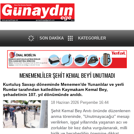
SON DAKİKA
KATEGORİLER
MENEMENLİLER ŞEHİT KEMAL BEY'İ UNUTMADI
Kurtuluş Savaşı döneminde Menemen'de Yunanlılar ve yerli
Rumlar tarafından katledilen Kaymakam Kemal Bey,
şehadetinin 107. yıl dönümünde anıldı.
18 Haziran 2026 Perşembe 16:44
Şehit Kemal Bey Anıtı önünde düzenlenen
anma töreninde, "Unutmayacağız" mesajı
verilirken, işgal yıllarında yaşanan acı ve
zorluklar bir kez daha vurgulanarak, milli
birlik ve beraberliğin önemine dikkat