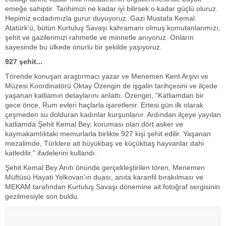
emeğe sahiptir. Tarihimizi ne kadar iyi bilirsek o kadar güçlü oluruz.
Hepimiz ecdadımızla gurur duyuyoruz. Gazi Mustafa Kemal
Atatürk'ü, bütün Kurtuluş Savaşı kahramanı olmuş komutanlarımızı,
şehit ve gazilerimizi rahmetle ve minnetle anıyoruz. Onların
sayesinde bu ülkede onurlu bir şekilde yaşıyoruz.
927 şehit...
Törende konuşan araştırmacı yazar ve Menemen Kent Arşivi ve
Müzesi Koordinatörü Oktay Özengin de işgalin tarihçesini ve ilçede
yaşanan katliamın detaylarını anlattı. Özengin, "Katliamdan bir
gece önce, Rum evleri haçlarla işaretlenir. Ertesi gün ilk olarak
çeşmeden su dolduran kadınlar kurşunlanır. Ardından ilçeye yayılan
katliamda Şehit Kemal Bey, koruması olan dört asker ve
kaymakamlıktaki memurlarla birlikte 927 kişi şehit edilir. Yaşanan
mezalimde, Türklere ait büyükbaş ve küçükbaş hayvanlar dahi
katledilir." ifadelerini kullandı.
Şehit Kemal Bey Anıtı önünde gerçekleştirilen tören, Menemen
Müftüsü Hayati Yelkovan'ın duası, anıta karanfil bırakılması ve
MEKAM tarafından Kurtuluş Savaşı dönemine ait fotoğraf sergisinin
gezilmesiyle son buldu.