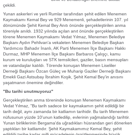
çekildi.
Yunan askerleri ve yerli Rumlar tarafından şehit edilen Menemen
Kaymakamı Kemal Bey ve 929 Menemenli, şehadetlerinin 107. yıl
dönümünde Şehit Kemal Bey Anıtı önünde gerçekleştirilen anma
töreniyle anıldı. 1932 yılında açılan anıt önünde gerçekleştirilen
törene Menemen Kaymakamı Vedat Yılmaz, Menemen Belediye
Başkanı Aydın Pehlivan'a vekaleten Menemen Belediye Başkan
Yardımcısı Bahadır İnanlı, AK Parti Menemen İlçe Başkanı Hakkı
Durmaz, MHP Menemen İlçe Başkanı Barbaros Çalışçı, kamu
kurum ve kuruluşları ve STK temsilcileri, gaziler, basın mensupları
ve vatandaşlar katıldı. Törende konuşan Menemen Liseliler
Derneği Başkanı Özcan Güleç ve Muharip Gaziler Derneği Başkanı
Emekli Gazi Astsubay İbrahim Koşik, Şehit Kemal Bey'in anısını
yaşatmanın önemine değindiler.
"Bu tarihi unutmuyoruz"
Gerçekleştirilen anma töreninde konuşan Menemen Kaymakamı
Vedat Yılmaz, "Bu tarih sadece bir kaymakamın şehit edildiği bir
tarih değil, aynı zamanda bir katliamın tarihidir. Bu tarih Menemen
nüfusunun yüzde 10'unun katledilip, evlerinin yağmalandığı tarihtir.
Yunan birliklerinin Bergama'da uğradıkları hüsrandan geri dönerken
yaptıkları bir katliamdır. Şehit Kaymakamımız Kemal Bey, şehit
edildiği tarihe kadar milli mücadelenin örgütlenmesinde büyük