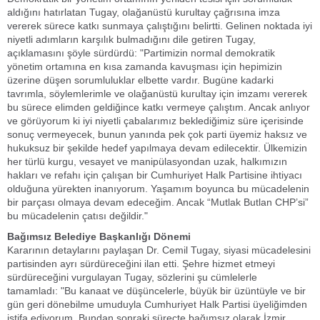
aldığını hatırlatan Tugay, olağanüstü kurultay çağrısına imza
vererek sürece katkı sunmaya çalıştığını belirtti. Gelinen noktada iyi
niyetli adımların karşılık bulmadığını dile getiren Tugay,
açıklamasını şöyle sürdürdü: "Partimizin normal demokratik
yönetim ortamına en kısa zamanda kavuşması için hepimizin
üzerine düşen sorumluluklar elbette vardır. Bugüne kadarki
tavrımla, söylemlerimle ve olağanüstü kurultay için imzamı vererek
bu sürece elimden geldiğince katkı vermeye çalıştım. Ancak anlıyor
ve görüyorum ki iyi niyetli çabalarımız beklediğimiz süre içerisinde
sonuç vermeyecek, bunun yanında pek çok parti üyemiz haksız ve
hukuksuz bir şekilde hedef yapılmaya devam edilecektir. Ülkemizin
her türlü kurgu, vesayet ve manipülasyondan uzak, halkımızın
hakları ve refahı için çalışan bir Cumhuriyet Halk Partisine ihtiyacı
olduğuna yürekten inanıyorum. Yaşamım boyunca bu mücadelenin
bir parçası olmaya devam edeceğim. Ancak “Mutlak Butlan CHP’si”
bu mücadelenin çatısı değildir."
Bağımsız Belediye Başkanlığı Dönemi
Kararının detaylarını paylaşan Dr. Cemil Tugay, siyasi mücadelesini
partisinden ayrı sürdüreceğini ilan etti. Şehre hizmet etmeyi
sürdüreceğini vurgulayan Tugay, sözlerini şu cümlelerle
tamamladı: "Bu kanaat ve düşüncelerle, büyük bir üzüntüyle ve bir
gün geri dönebilme umuduyla Cumhuriyet Halk Partisi üyeliğimden
istifa ediyorum. Bundan sonraki süreçte bağımsız olarak İzmir