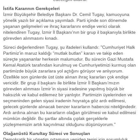
İstifa Kararının Gerekçeleri
İzmir Büyükşehir Belediye Başkanı Dr. Cemil Tugay, kamuoyuna
yönelik yazılı bir açıklama yayımladı. Parti içinde son dönemde
yaşanan gelişmeleri ve ihraç kararlarını endişe verici olarak
nitelendiren Tugay, İzmir İl Başkanı'nın bir grup il başkanıyla birlikte
görevden alınmasını kınadı.
Süreci değerlendiren Tugay, şu ifadeleri kullandı: "Cumhuriyet Halk
Partimiz’in maruz kaldığı “mutlak butlan” kararı ve takip eden
süreçte yaşananlar herkesin malumudur. Bu sürecin Gazi Mustafa
Kemal Atatürk tarafından kurulmuş ve Cumhuriyetimizi kurmuş olan
partimizde büyük zararlara yol açtığını görüyor ve anlıyorum.
Özellikle son günlerde üst üste alınan ihraç kararları çok endişe
vericidir. Bir grup il başkanı ile birlikte İzmir İl Başkanı’mızın
görevden alınması İzmir’in siyasi iradesine yapılmış büyük bir
haksızlık ve kabul edilemez bir yanlıştır. Partimizin üyelerinden ve
seçmeninden gelen siyasi iradenin hoyratça göz ardı edilmesi,
gelecek günlerde alınacak benzer kararların habercisi niteliğindedir.
Ardı ardına alınan bu kararların olağan görülmesi ve kabul edilmesi
mümkün değildir. Bu şartlar altında çıplak gerçeklerle
yüzleşmemizin artık kaçınılmaz olduğunu düşünüyorum."
Olağanüstü Kurultay Süreci ve Sonuçları
Demokratik bir yönetim ortamının yeniden tesisi için sorumluluk