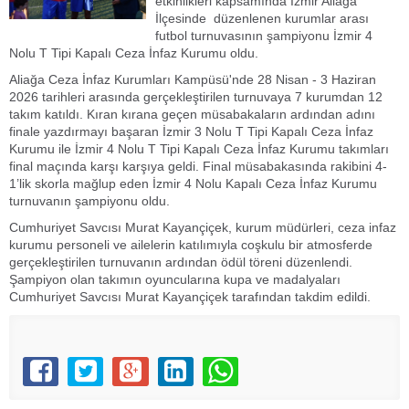
etkinlikleri kapsamında İzmir Aliağa
İlçesinde düzenlenen kurumlar arası
futbol turnuvasının şampiyonu İzmir 4
Nolu T Tipi Kapalı Ceza İnfaz Kurumu oldu.
Aliağa Ceza İnfaz Kurumları Kampüsü'nde 28 Nisan - 3 Haziran
2026 tarihleri arasında gerçekleştirilen turnuvaya 7 kurumdan 12
takım katıldı. Kıran kırana geçen müsabakaların ardından adını
finale yazdırmayı başaran İzmir 3 Nolu T Tipi Kapalı Ceza İnfaz
Kurumu ile İzmir 4 Nolu T Tipi Kapalı Ceza İnfaz Kurumu takımları
final maçında karşı karşıya geldi. Final müsabakasında rakibini 4-
1’lik skorla mağlup eden İzmir 4 Nolu Kapalı Ceza İnfaz Kurumu
turnuvanın şampiyonu oldu.
Cumhuriyet Savcısı Murat Kayançiçek, kurum müdürleri, ceza infaz
kurumu personeli ve ailelerin katılımıyla coşkulu bir atmosferde
gerçekleştirilen turnuvanın ardından ödül töreni düzenlendi.
Şampiyon olan takımın oyuncularına kupa ve madalyaları
Cumhuriyet Savcısı Murat Kayançiçek tarafından takdim edildi.