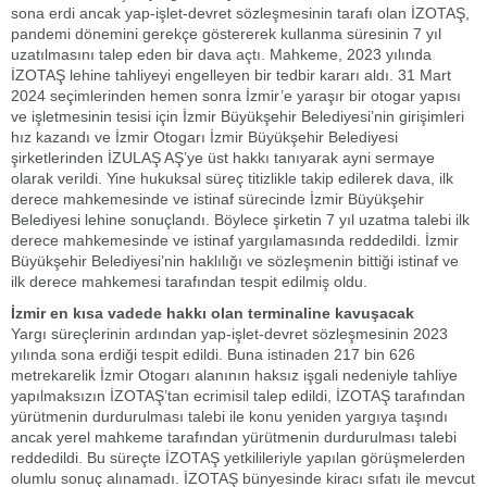
sona erdi ancak yap-işlet-devret sözleşmesinin tarafı olan İZOTAŞ,
pandemi dönemini gerekçe göstererek kullanma süresinin 7 yıl
uzatılmasını talep eden bir dava açtı. Mahkeme, 2023 yılında
İZOTAŞ lehine tahliyeyi engelleyen bir tedbir kararı aldı. 31 Mart
2024 seçimlerinden hemen sonra İzmir’e yaraşır bir otogar yapısı
ve işletmesinin tesisi için İzmir Büyükşehir Belediyesi’nin girişimleri
hız kazandı ve İzmir Otogarı İzmir Büyükşehir Belediyesi
şirketlerinden İZULAŞ AŞ’ye üst hakkı tanıyarak ayni sermaye
olarak verildi. Yine hukuksal süreç titizlikle takip edilerek dava, ilk
derece mahkemesinde ve istinaf sürecinde İzmir Büyükşehir
Belediyesi lehine sonuçlandı. Böylece şirketin 7 yıl uzatma talebi ilk
derece mahkemesinde ve istinaf yargılamasında reddedildi. İzmir
Büyükşehir Belediyesi’nin haklılığı ve sözleşmenin bittiği istinaf ve
ilk derece mahkemesi tarafından tespit edilmiş oldu.
İzmir en kısa vadede hakkı olan terminaline kavuşacak
Yargı süreçlerinin ardından yap-işlet-devret sözleşmesinin 2023
yılında sona erdiği tespit edildi. Buna istinaden 217 bin 626
metrekarelik İzmir Otogarı alanının haksız işgali nedeniyle tahliye
yapılmaksızın İZOTAŞ’tan ecrimisil talep edildi, İZOTAŞ tarafından
yürütmenin durdurulması talebi ile konu yeniden yargıya taşındı
ancak yerel mahkeme tarafından yürütmenin durdurulması talebi
reddedildi. Bu süreçte İZOTAŞ yetkilileriyle yapılan görüşmelerden
olumlu sonuç alınamadı. İZOTAŞ bünyesinde kiracı sıfatı ile mevcut