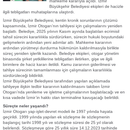
mahkeme kararıyla açıldı. İzmir
Büyükşehir Belediyesi ekipleri de hacizle
ilgili tebligatları muhataplarına ulaştırdı.
İzmir Büyükşehir Belediyesi, kentin kronik sorunlarının çözümü
kapsamında, İzmir Otogarı’nın tahliyesi için çalışmalarını yeniden
başlattı. Belediye, 2025 yılının Kasım ayında başlatılan ecrimisil
tahsil sürecini kararlılıkla sürdürürken, sürecin hukuki boyutundaki
gelişmelerin ardından yeni adımlar attı. Mahkeme kararının
ardından yürütmeyi durdurma hükmünün kaldırılmasıyla birlikte
süreç yeniden işlerlik kazandı. Belediye ekipleri, otogar yönetim
binasında şirket yetkililerine tebligatları iletirken, gişe ve ilgili
birimlere de haciz kararı iletildi. Kamu zararının giderilmesi ve
tahliye sürecinin tamamlanması için çalışmaların kararlılıkla
sürdürüleceği bildirildi.
İzmir Büyükşehir Belediyesi tarafından yapılan açıklamada
tahliyeye ilişkin tedbir kararının kaldırılmasını takiben İzmir
Otogarı’nda yenileme ve işletme çalışmalarının başlatılacağı ve en
kısa vadede İzmir’in hakkı olan terminaline kavuşacağı belirtildi.
Süreçte neler yaşandı?
İzmir Otogarı yap-işlet-devret modeli ile 1997 yılında hayata
geçirildi. 1999 yılında yapılan ek sözleşme ile sözleşmenin
başlangıç tarihi 1998 yılı ve sözleşme süresi de 25 yıl olarak
belirlendi. Sözleşmeye göre 25 yıllık süre 14.12.2023 tarihinde