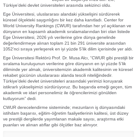
Türkiye’deki devlet üniversiteleri arasında sekizinci oldu.
Ege Üniversitesi, uluslararası alandaki yükselişini sürdürerek
küresel ölçekteki saygınlığını bir kez daha kanıtladı. Center for
World University Rankings (CWUR) tarafından her yıl açıklanan ve
dünyanın en kapsamlı akademik sıralamalarından biri olan listede
Ege Üniversitesi, 2026 yılı verilerine göre dünya genelinde
değerlendirmeye alınan toplam 21 bin 291 üniversite arasından
1052’nci sıraya yerleşerek en iyi yüzde 5’lik dilim içerisinde yer aldı.
Ege Üniversitesi Rektörü Prof. Dr. Musa Alcı, “CWUR gibi prestijli bir
sıralama kuruluşunun verilerine göre dünyanın en iyi yüzde 5’lik
diliminde yer almak, üniversitemizin akademik kalitesinin ve küresel
rekabet gücünün uluslararası alanda tescili niteliğindedir.
Türkiye’deki devlet üniversiteleri arasındaki yerimizi koruyarak
istikrarlı yükselişimizi sürdürüyoruz. Bu başarıda emeği geçen, tüm
akademik ve idari personelimiz ile öğrencilerimizi gönülden
kutluyorum” dedi.
CWUR derecelendirme sisteminde; mezunların iş dünyasındaki
istihdam başarısı, eğitim-öğretim faaliyetlerinin kalitesi, üst düzey
ve prestijli dergilerde yayımlanan makale sayısı, araştırma etki
puanları ve alınan atıflar gibi ölçütler baz alınıyor.