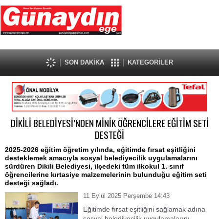
SON DAKİKA
KATEGORİLER
DİKİLİ BELEDİYESİ’NDEN MİNİK ÖĞRENCİLERE EĞİTİM SETİ
DESTEĞİ
2025-2026 eğitim öğretim yılında, eğitimde fırsat eşitliğini
desteklemek amacıyla sosyal belediyecilik uygulamalarını
sürdüren Dikili Belediyesi, ilçedeki tüm ilkokul 1. sınıf
öğrencilerine kırtasiye malzemelerinin bulunduğu eğitim seti
desteği sağladı.
11 Eylül 2025 Perşembe 14:43
Eğitimde fırsat eşitliğini sağlamak adına
sosyal belediyecilik uygulamalarını