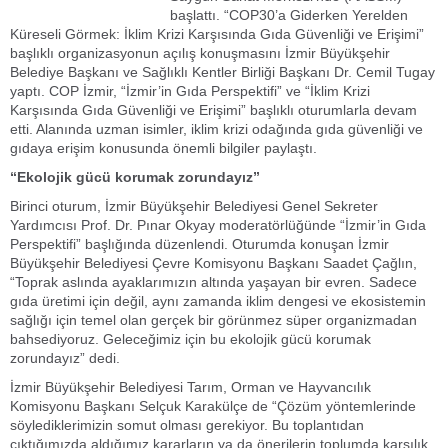
başlattı. “COP30’a Giderken Yerelden
Küreseli Görmek: İklim Krizi Karşısında Gıda Güvenliği ve Erişimi”
başlıklı organizasyonun açılış konuşmasını İzmir Büyükşehir
Belediye Başkanı ve Sağlıklı Kentler Birliği Başkanı Dr. Cemil Tugay
yaptı. COP İzmir, “İzmir’in Gıda Perspektifi” ve “İklim Krizi
Karşısında Gıda Güvenliği ve Erişimi” başlıklı oturumlarla devam
etti. Alanında uzman isimler, iklim krizi odağında gıda güvenliği ve
gıdaya erişim konusunda önemli bilgiler paylaştı.
“Ekolojik gücü korumak zorundayız”
Birinci oturum, İzmir Büyükşehir Belediyesi Genel Sekreter
Yardımcısı Prof. Dr. Pınar Okyay moderatörlüğünde “İzmir’in Gıda
Perspektifi” başlığında düzenlendi. Oturumda konuşan İzmir
Büyükşehir Belediyesi Çevre Komisyonu Başkanı Saadet Çağlın,
“Toprak aslında ayaklarımızın altında yaşayan bir evren. Sadece
gıda üretimi için değil, aynı zamanda iklim dengesi ve ekosistemin
sağlığı için temel olan gerçek bir görünmez süper organizmadan
bahsediyoruz. Geleceğimiz için bu ekolojik gücü korumak
zorundayız” dedi.
İzmir Büyükşehir Belediyesi Tarım, Orman ve Hayvancılık
Komisyonu Başkanı Selçuk Karakülçe de “Çözüm yöntemlerinde
söylediklerimizin somut olması gerekiyor. Bu toplantıdan
çıktığımızda aldığımız kararların ya da önerilerin toplumda karşılık