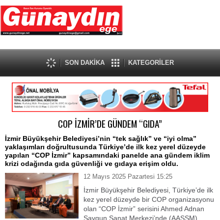
SON DAKİKA
KATEGORİLER
COP İZMİR’DE GÜNDEM “GIDA”
İzmir Büyükşehir Belediyesi’nin “tek sağlık” ve “iyi olma”
yaklaşımları doğrultusunda Türkiye’de ilk kez yerel düzeyde
yapılan “COP İzmir” kapsamındaki panelde ana gündem iklim
krizi odağında gıda güvenliği ve gıdaya erişim oldu.
12 Mayıs 2025 Pazartesi 15:25
İzmir Büyükşehir Belediyesi, Türkiye’de ilk
kez yerel düzeyde bir COP organizasyonu
olan “COP İzmir” serisini Ahmed Adnan
Saygun Sanat Merkezi’nde (AASSM)