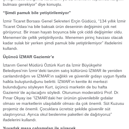
bulması gerekiyor” diye konuştu.
“Şimdi pamuk bile yetiştirilemiyor”
İzmir Ticaret Borsası Genel Sekreteri Erçin Güdücü, “134 yıllık İzmir
Ticaret Odası’na bile baksak ürün deseninin değişimini çok net
görüyoruz. Bir insan hayatı boyunca bile çok ciddi değişimler oldu.
Menemen’de çeltik yetiştiriliyordu. Menemen pirinç havzası olacak
kadar sulak bir yerken şimdi pamuk bile yetiştirilemiyor” ifadelerini
kullandı.
Üçüncü İZMAR Gaziemir’e
İztarım Genel Müdürü Öztürk Kurt da İzmir Büyükşehir
Belediyesi’nin İzmir’deki tanzim satış kültürünü İZMAR ile yeniden
canlandırdığını ve İZMAR’ın sağlıklı ve güvenilir gıdayı uygun fiyatla
halkla buluşturduğunu belirtti. İZMAR’ın kentte iki merkezi
bulunduğunu söyleyen Kurt, üçüncü marketin de bu hafta
Gaziemir’de açılacağını söyledi. Oturumun moderatörü Prof. Dr.
Pınar Okyay ise “İZMAR’daki her ürünün güvenilebilir gıdalar
olması ve marketlerin ulaşılabilir olması da çok önemli. Süt Kuzusu
projemiz de önemli. Çocuklara ücretsiz şekilde güvenilir süt
ulaştırıyoruz. Ayrıca okul beslenme paketleri de dağıtıyoruz”
ifadelerini kullandı.
Yuvarlak masa çalışmaları ile sürecek