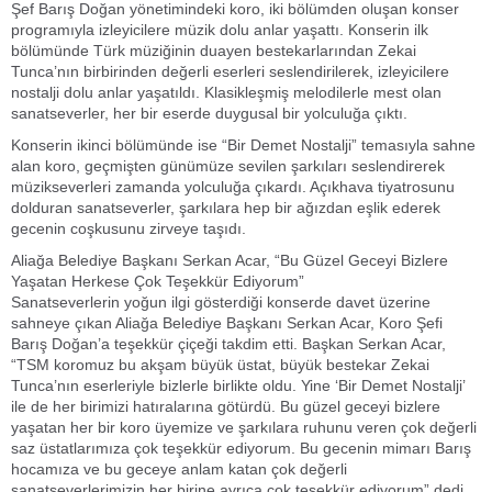
Şef Barış Doğan yönetimindeki koro, iki bölümden oluşan konser
programıyla izleyicilere müzik dolu anlar yaşattı. Konserin ilk
bölümünde Türk müziğinin duayen bestekarlarından Zekai
Tunca’nın birbirinden değerli eserleri seslendirilerek, izleyicilere
nostalji dolu anlar yaşatıldı. Klasikleşmiş melodilerle mest olan
sanatseverler, her bir eserde duygusal bir yolculuğa çıktı.
Konserin ikinci bölümünde ise “Bir Demet Nostalji” temasıyla sahne
alan koro, geçmişten günümüze sevilen şarkıları seslendirerek
müzikseverleri zamanda yolculuğa çıkardı. Açıkhava tiyatrosunu
dolduran sanatseverler, şarkılara hep bir ağızdan eşlik ederek
gecenin coşkusunu zirveye taşıdı.
Aliağa Belediye Başkanı Serkan Acar, “Bu Güzel Geceyi Bizlere
Yaşatan Herkese Çok Teşekkür Ediyorum”
Sanatseverlerin yoğun ilgi gösterdiği konserde davet üzerine
sahneye çıkan Aliağa Belediye Başkanı Serkan Acar, Koro Şefi
Barış Doğan’a teşekkür çiçeği takdim etti. Başkan Serkan Acar,
“TSM koromuz bu akşam büyük üstat, büyük bestekar Zekai
Tunca’nın eserleriyle bizlerle birlikte oldu. Yine ‘Bir Demet Nostalji’
ile de her birimizi hatıralarına götürdü. Bu güzel geceyi bizlere
yaşatan her bir koro üyemize ve şarkılara ruhunu veren çok değerli
saz üstatlarımıza çok teşekkür ediyorum. Bu gecenin mimarı Barış
hocamıza ve bu geceye anlam katan çok değerli
sanatseverlerimizin her birine ayrıca çok teşekkür ediyorum” dedi.