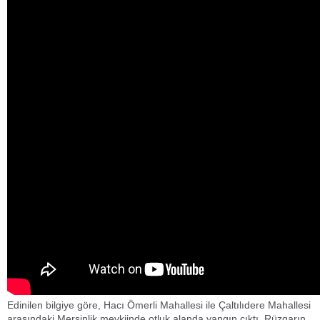
Edinilen bilgiye göre, Hacı Ömerli Mahallesi ile Çaltılıdere Mahallesi
arasındaki Mersinlik mevkiinde otluk alanda yangın çıktı. Rüzgarın