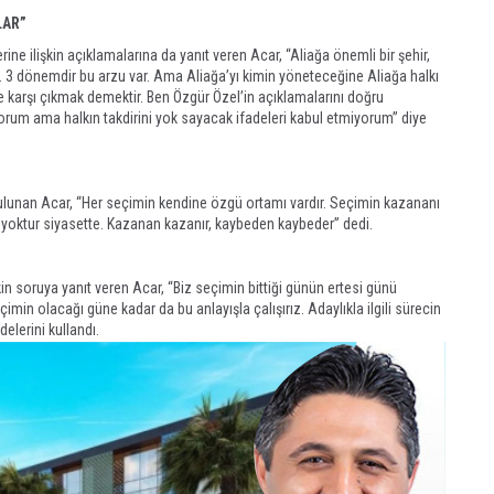
LAR”
ne ilişkin açıklamalarına da yanıt veren Acar, “Aliağa önemli bir şehir,
 3 dönemdir bu arzu var. Ama Aliağa’yı kimin yöneteceğine Aliağa halkı
 karşı çıkmak demektir. Ben Özgür Özel’in açıklamalarını doğru
orum ama halkın takdirini yok sayacak ifadeleri kabul etmiyorum” diye
ulunan Acar, “Her seçimin kendine özgü ortamı vardır. Seçimin kazananı
y yoktur siyasette. Kazanan kazanır, kaybeden kaybeder” dedi.
n soruya yanıt veren Acar, “Biz seçimin bittiği günün ertesi günü
min olacağı güne kadar da bu anlayışla çalışırız. Adaylıkla ilgili sürecin
adelerini kullandı.