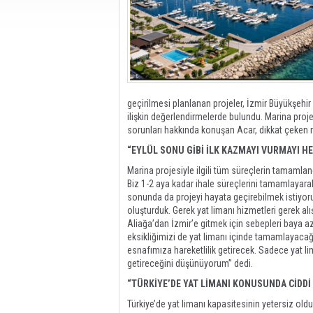
geçirilmesi planlanan projeler, İzmir Büyükşehir 
ilişkin değerlendirmelerde bulundu. Marina projes
sorunları hakkında konuşan Acar, dikkat çeken m
“EYLÜL SONU GİBİ İLK KAZMAYI VURMAYI H
Marina projesiyle ilgili tüm süreçlerin tamamlan
Biz 1-2 aya kadar ihale süreçlerini tamamlayarak
sonunda da projeyi hayata geçirebilmek istiyoruz
oluşturduk. Gerek yat limanı hizmetleri gerek al
Aliağa’dan İzmir’e gitmek için sebepleri baya a
eksikliğimizi de yat limanı içinde tamamlayaca
esnafımıza hareketlilik getirecek. Sadece yat lim
getireceğini düşünüyorum” dedi.
“TÜRKİYE’DE YAT LİMANI KONUSUNDA CİDDİ 
Türkiye’de yat limanı kapasitesinin yetersiz old