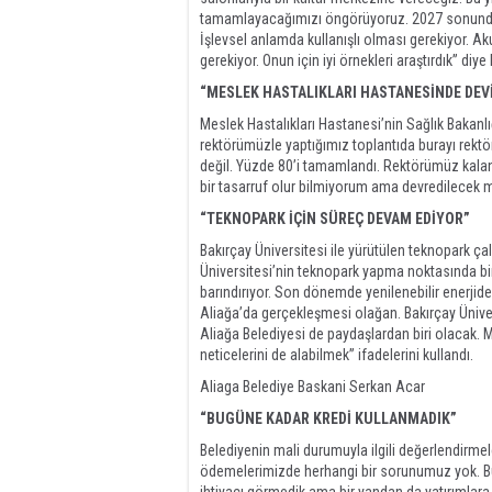
tamamlayacağımızı öngörüyoruz. 2027 sonunda a
İşlevsel anlamda kullanışlı olması gerekiyor. Ak
gerekiyor. Onun için iyi örnekleri araştırdık” diye
“MESLEK HASTALIKLARI HASTANESİNDE DEV
Meslek Hastalıkları Hastanesi’nin Sağlık Bakanlı
rektörümüzle yaptığımız toplantıda burayı rektö
değil. Yüzde 80’i tamamlandı. Rektörümüz kalan 
bir tasarruf olur bilmiyorum ama devredilecek 
“TEKNOPARK İÇİN SÜREÇ DEVAM EDİYOR”
Bakırçay Üniversitesi ile yürütülen teknopark ç
Üniversitesi’nin teknopark yapma noktasında bir 
barındırıyor. Son dönemde yenilenebilir enerjid
Aliağa’da gerçekleşmesi olağan. Bakırçay Ünive
Aliağa Belediyesi de paydaşlardan biri olacak.
neticelerini de alabilmek” ifadelerini kullandı.
Aliaga Belediye Baskani Serkan Acar
“BUGÜNE KADAR KREDİ KULLANMADIK”
Belediyenin mali durumuyla ilgili değerlendirme
ödemelerimizde herhangi bir sorunumuz yok. Bu