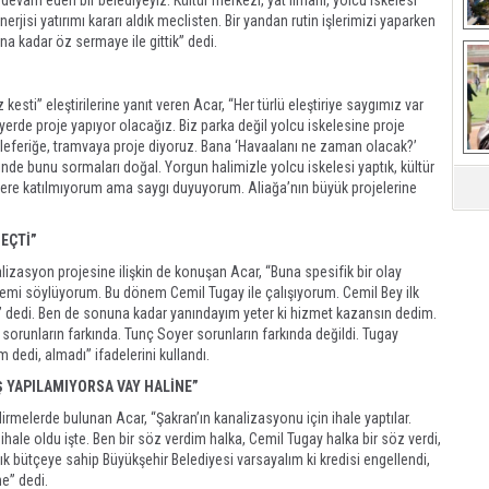
devam eden bir belediyeyiz. Kültür merkezi, yat limanı, yolcu iskelesi
rjisi yatırımı kararı aldık meclisten. Bir yandan rutin işlerimizi yaparken
na kadar öz sermaye ile gittik” dedi.
Ça
kesti” eleştirilerine yanıt veren Acar, “Her türlü eleştiriye saygımız var
r yerde proje yapıyor olacağız. Biz parka değil yolcu iskelesine proje
eleferiğe, tramvaya proje diyoruz. Bana ‘Havaalanı ne zaman olacak?’
nde bunu sormaları doğal. Yorgun halimizle yolcu iskelesi yaptık, kültür
ilere katılmıyorum ama saygı duyuyorum. Aliağa’nın büyük projelerine
EÇTİ”
lizasyon projesine ilişkin de konuşan Acar, “Buna spesifik bir olay
mi söylüyorum. Bu dönem Cemil Tugay ile çalışıyorum. Cemil Bey ilk
m’ dedi. Ben de sonuna kadar yanındayım yeter ki hizmet kazansın dedim.
sorunların farkında. Tunç Soyer sorunların farkında değildi. Tugay
 dedi, almadı” ifadelerini kullandı.
Ş YAPILAMIYORSA VAY HALİNE”
dirmelerde bulunan Acar, “Şakran’ın kanalizasyonu için ihale yaptılar.
 ihale oldu işte. Ben bir söz verdim halka, Cemil Tugay halka bir söz verdi,
ık bütçeye sahip Büyükşehir Belediyesi varsayalım ki kredisi engellendi,
e” dedi.