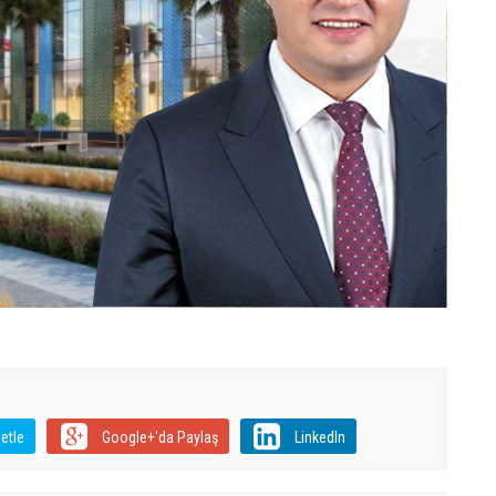
etle
Google+'da Paylaş
LinkedIn