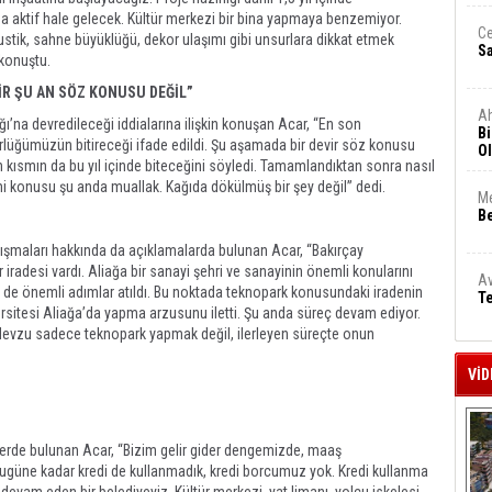
ktif hale gelecek. Kültür merkezi bir bina yapmaya benzemiyor.
Ce
ustik, sahne büyüklüğü, dekor ulaşımı gibi unsurlara dikkat etmek
S
 konuştu.
İR ŞU AN SÖZ KONUSU DEĞİL”
A
ğı’na devredileceği iddialarına ilişkin konuşan Acar, “En son
Bi
rlüğümüzün bitireceği ifade edildi. Şu aşamada bir devir söz konusu
Ol
kısmın da bu yıl içinde biteceğini söyledi. Tamamlandıktan sonra nasıl
mi konusu şu anda muallak. Kağıda dökülmüş bir şey değil” dedi.
Me
Be
alışmaları hakkında da açıklamalarda bulunan Acar, “Bakırçay
iradesi vardı. Aliağa bir sanayi şehri ve sanayinin önemli konularını
Av
e de önemli adımlar atıldı. Bu noktada teknopark konusundaki iradenin
Te
rsitesi Aliağa’da yapma arzusunu iletti. Şu anda süreç devam ediyor.
 Mevzu sadece teknopark yapmak değil, ilerleyen süreçte onun
VİD
lerde bulunan Acar, “Bizim gelir gider dengemizde, maaş
güne kadar kredi de kullanmadık, kredi borcumuz yok. Kredi kullanma