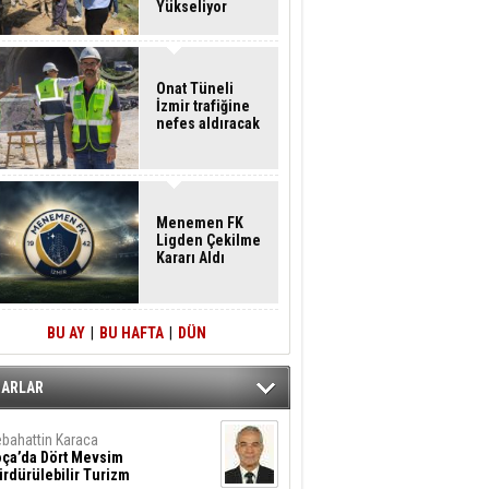
Yükseliyor
Onat Tüneli
İzmir trafiğine
nefes aldıracak
Menemen FK
Ligden Çekilme
Kararı Aldı
BU AY
|
BU HAFTA
|
DÜN
ZARLAR
bahattin Karaca
oça’da Dört Mevsim
rdürülebilir Turizm