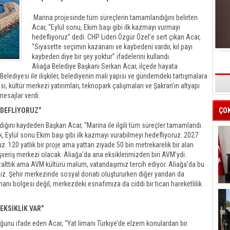
Marina projesinde tüm süreçlerin tamamlandığını belirten
Acar, “Eylül sonu, Ekim başı gibi ilk kazmayı vurmayı
hedefliyoruz” dedi. CHP Lideri Özgür Özel’e sert çıkan Acar,
“Siyasette seçimin kazananı ve kaybedeni vardır, kıl payı
kaybeden diye bir şey yoktur” ifadelerini kullandı.
Aliağa Belediye Başkanı Serkan Acar, ilçede hayata
Belediyesi ile ilişkiler, belediyenin mali yapısı ve gündemdeki tartışmalara
i, kültür merkezi yatırımları, teknopark çalışmaları ve Şakran’ın altyapı
s
esajlar verdi.
EDEFLİYORUZ”
ÇO
dığını kaydeden Başkan Acar, “Marina ile ilgili tüm süreçler tamamlandı.
, Eylül sonu Ekim başı gibi ilk kazmayı vurabilmeyi hedefliyoruz. 2027
. 120 yatlık bir proje ama yattan ziyade 50 bin metrekarelik bir alan
ışveriş merkezi olacak. Aliağa’da ana eksiklerimizden biri AVM’ydi.
zalttık ama AVM kültürü malum, vatandaşımız tercih ediyor. Aliağa’da bu
ğız. Şehir merkezinde sosyal donatı oluştururken diğer yandan da
anı bölgesi değil, merkezdeki esnafımıza da ciddi bir ticari hareketlilik
EKSİKLİK VAR”
uğunu ifade eden Acar, “Yat limanı Türkiye’de elzem konulardan bir