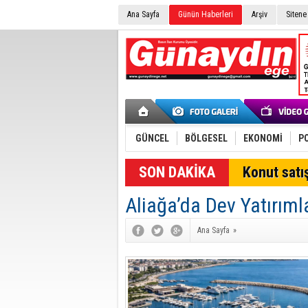
Ana Sayfa
Günün Haberleri
Arşiv
Sitene
GÜNCEL
BÖLGESEL
EKONOMİ
PO
Konut satış
Aliağa’da Dev Yatırıml
Ana Sayfa
»