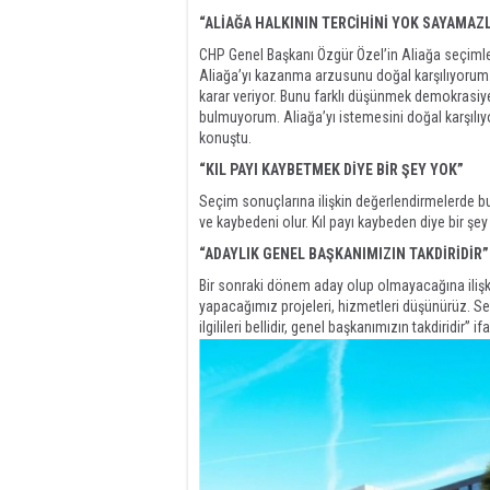
“ALİAĞA HALKININ TERCİHİNİ YOK SAYAMAZ
CHP Genel Başkanı Özgür Özel’in Aliağa seçimleri
Aliağa’yı kazanma arzusunu doğal karşılıyorum.
karar veriyor. Bunu farklı düşünmek demokrasiye
bulmuyorum. Aliağa’yı istemesini doğal karşılıy
konuştu.
“KIL PAYI KAYBETMEK DİYE BİR ŞEY YOK”
Seçim sonuçlarına ilişkin değerlendirmelerde b
ve kaybedeni olur. Kıl payı kaybeden diye bir şe
“ADAYLIK GENEL BAŞKANIMIZIN TAKDİRİDİR”
Bir sonraki dönem aday olup olmayacağına ilişki
yapacağımız projeleri, hizmetleri düşünürüz. Seçi
ilgilileri bellidir, genel başkanımızın takdiridir” if