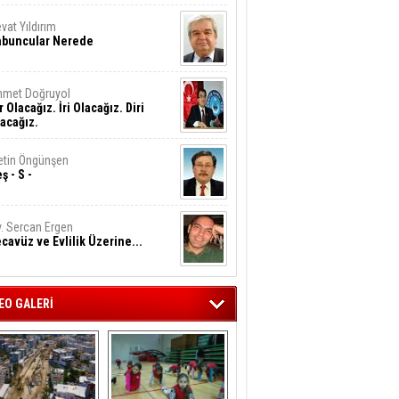
vat Yıldırım
abuncular Nerede
hmet Doğruyol
r Olacağız. İri Olacağız. Diri
acağız.
tin Öngünşen
ş - S -
. Sercan Ergen
cavüz ve Evlilik Üzerine...
EO GALERİ