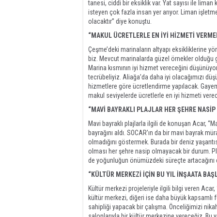
tanesi, ciddi bir eksiklik var. Yat sayısı ile lim
isteyen çok fazla insan yer arıyor. Liman işletm
olacaktır” diye konuştu.
“MAKUL ÜCRETLERLE EN İYİ HİZMETİ VERME
Çeşme’deki marinaların altyapı eksikliklerine yöne
biz. Mevcut marinalarda güzel örnekler olduğu gi
Marina kısmının iyi hizmet vereceğini düşünüyoru
tecrübeliyiz. Aliağa’da daha iyi olacağımızı dü
hizmetlere göre ücretlendirme yapılacak. Gayemi
makul seviyelerde ücretlerle en iyi hizmeti verec
“MAVİ BAYRAKLI PLAJLAR HER ŞEHRE NASİP
Mavi bayraklı plajlarla ilgili de konuşan Acar, “
bayrağını aldı. SOCAR’ın da bir mavi bayrak mür
olmadığını göstermek. Burada bir deniz yaşantısı
olması her şehre nasip olmayacak bir durum. P
de yoğunluğun önümüzdeki süreçte artacağını
“KÜLTÜR MERKEZİ İÇİN BU YIL İNŞAATA BAŞ
Kültür merkezi projeleriyle ilgili bilgi veren Aca
kültür merkezi, diğeri ise daha büyük kapsamlı fu
sahipliği yapacak bir çalışma. Önceliğimizi nikah
salonlarıyla bir kültür merkezine vereceğiz. Bu yı