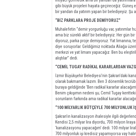
ihtiyacı görmedik ama bir yandan da yatırımlara 
gibi büyük projeleri hayata geçireceğiz. Güneş ene
bir yandan da yatırım yapan bir belediyeyiz. Şu a
“BİZ PARKLARA PROJE DEMİYORUZ”
Muhalefetin “demir yorgunluğu var, yatırımlar hız 
ama biz sürekli aktif bir belediyeyiz. Her gün bi
diyoruz, parka proje demiyoruz. Yat limanına, t
diye soruyorlar. Geldiğimiz noktada Aliağa üzeri
merkezi ve yat limanı yapacağız. Ben bu eleştir
alıştılar” dedi.
“CEMİL TUGAY RADİKAL KARARLARDAN VAZG
İzmir Büyükşehir Belediyesi’nin Şakran’daki kana
olarak bakmamak lazım. Ben 3 dönemlik tecrübe
buraya geldiğinde ‘Ben radikal kararlar alacağı
Benim çıkışımın nedeni şu; Cemil Tugay kentteki 
sorunların farkında ama radikal kararlar alacağım
“100 MİLYARLIK BÜTÇEYLE 700 MİLYONLUK İ
Şakran’ın kanalizasyon ihalesiyle ilgili değerlen
Kendisi 2,5 milyar lira diyordu, 700 milyon liraya
‘kanalizasyonu yapacağım’ dedi. 100 milyar liral
700 milyonluk işi kredisiz yapamıyorsa vay halin