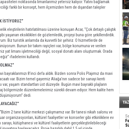
an kapasiteleri noktasında limanlarımız yetersiz kalıyor. Yatını bağlamak
eciliği farklı bir konsept, hem ilçemizden hem de dışarıdan talepler
K İSTİYORUZ”
lik eleştirilerin hatırlatılması üzerine konuşan Acar, “Çok detaylı çalıştık
bi yaşanan eksiklikleri de gözlemledik, projeyi buna göre şekillendirdik.
m. Biz turistik anlamda da kuvvetli bir şehiriz. O hizmetlerde de
şünüyorum. Bunun bir takım rayiçleri var, bölge konumuna ve verilen
z yat limanı işletmeciliği değil, sosyal donatı alanı oluşturmak. Orada
eğiz” ifadelerini kullandı.
 OLMAZ”
Mavi bayraklarımızı 8’inci defa aldık. Bizden sonra Polis Plajımız da mavi
acaatı var. Bizim temel gayemiz Aliağa’nın sadece bir sanayi kenti
 var, yaşam standartları üst düzeyde. Bugün mavi bayraklı plajların
laj bölgemizde düzenlemelerimiz sürekli devam ediyor. Hem kalite hem
 düşünüyorum” dedi.
YA
LAYACAĞIZ”
r, “Bizim 2 tane kültür merkezi çalışmamız var. Bir tanesi nikah salonu ve
Se
ar organizasyonları, kültürel faaliyetler ve konserler gibi etkinliklere ev
F
 sarayı, kütüphanesi ve kültürel faaliyetlerin gerçekleştirilebileceği
Sü
l inşaatına başlayacağız. Proje hazırlığı dahil 1,5 yıl içinde