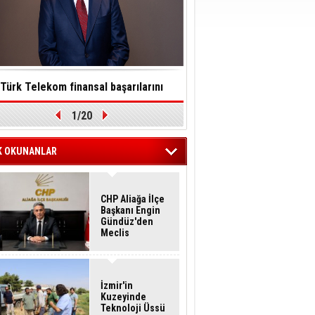
Türk Telekom finansal başarılarını
Toksinler saatler içinde so
1/20
ürdürülebilirlik vizyonuyla taçlandırdı
felç edebilir
K OKUNANLAR
CHP Aliağa İlçe
Başkanı Engin
Gündüz'den
Meclis
Üyelerine İstifa
Çağrısı
İzmir'in
Kuzeyinde
Teknoloji Üssü