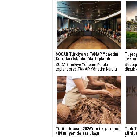
SOCAR Türkiye ve TANAP Yönetim
Tüpraş
Kurulları İstanbul'da Toplandı
Teknol
SOCAR Türkiye Yönetim Kurulu
Strate
toplantısı ve TANAP Yönetim Kurulu
düşük k
toplantısı, 30 Temmuz 2026 tarihinde
çözüml
İstanbul’da gerçekleştirildi.
hidroje
projele
Tütün ihracatı 2026'nın ilk yarısında
Türk T
489 milyon dolara ulaştı
sürdür