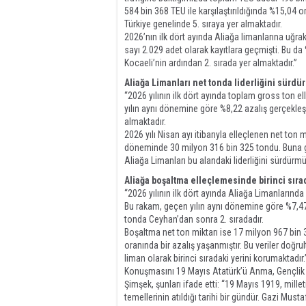
584 bin 368 TEU ile karşılaştırıldığında %15,04
Türkiye genelinde 5. sıraya yer almaktadır.
2026’nın ilk dört ayında Aliağa limanlarına uğr
sayı 2.029 adet olarak kayıtlara geçmişti. Bu da
Kocaeli’nin ardından 2. sırada yer almaktadır.”
Aliağa Limanları net tonda liderliğini sürdü
“2026 yılının ilk dört ayında toplam gross ton e
yılın aynı dönemine göre %8,22 azalış gerçekleş
almaktadır.
2026 yılı Nisan ayı itibarıyla elleçlenen net ton
döneminde 30 milyon 316 bin 325 tondu. Buna g
Aliağa Limanları bu alandaki liderliğini sürdürmü
Aliağa boşaltma elleçlemesinde birinci sıra
“2026 yılının ilk dört ayında Aliağa Limanlarınd
Bu rakam, geçen yılın aynı dönemine göre %7,47’
tonda Ceyhan’dan sonra 2. sıradadır.
Boşaltma net ton miktarı ise 17 milyon 967 bin 
oranında bir azalış yaşanmıştır. Bu veriler doğr
liman olarak birinci sıradaki yerini korumaktadır.
Konuşmasını 19 Mayıs Atatürk’ü Anma, Gençlik v
Şimşek, şunları ifade etti: “19 Mayıs 1919, mill
temellerinin atıldığı tarihi bir gündür. Gazi Mu