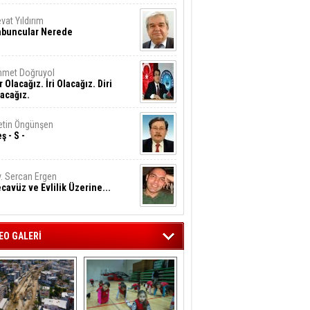
vat Yıldırım
abuncular Nerede
hmet Doğruyol
r Olacağız. İri Olacağız. Diri
acağız.
tin Öngünşen
ş - S -
. Sercan Ergen
cavüz ve Evlilik Üzerine...
EO GALERİ