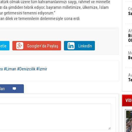
tatürk olmak üzere tüm kahramanlarımızı saygı, rahmet ve minnetle
 da şimdiden tebrik ediyor; bayramın milletimize, ülkemize, İslam
Ce
zur getirmesini temenni ediyorum.”
S
an dilek ve temennilerin dinlenmesiyle sona erdi.
A
Bi
Ol
etle
Google+'da Paylaş
LinkedIn
Me
Be
sı #Liman #Denizcilik #İzmir
Av
Te
arı
VİD