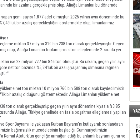
 oranında bir azalma gerçekleşmiş olup, Aliağa Limanları bu dönemde
ak yapan gemi sayısı 1.877 adet olmuştur. 2025 yılının aynı döneminde bu
 %7,49’luk bir azalış gerçekleştiğini göstermekte olup, limanlarımız
rüyor
lleçleme miktarı 37 milyon 310 bin 238 ton olarak gerçekleşmiştir. Geçen
miş olup, Aliağa Limanları toplam gross ton elleçlemede 2. sırada yer
 miktarı ise 28 milyon 727 bin 846 ton olmuştur. Bu rakam, geçen yılın aynı
öre net ton bazında %5,24’lük bir azalış yaşanmış olmasına rağmen
ştür.”
da
a yükleme net ton miktarı 10 milyon 760 bin 508 ton olarak kaydedilmiştir.
lik bir azalış olduğunu göstermektedir. Aliağa Limanları yükleme net
338 ton olarak gerçekleşmiş; geçen yılın aynı dönemine kıyasla %3,85
YA
ultusunda Aliağa, Türkiye genelinde en fazla boşaltma elleçlemesi yapılan
”
e Spor Bayramı ile yaklaşan Kurban Bayramı’nı kutlayarak sonlandıran
Se
etimizin bağımsızlık mücadelesinin başladığı, Cumhuriyetimizin
F
stafa Kemal Atatürk’ün gençliğe armağan ettiği bu anlamlı bayramı gurur ve
Sü