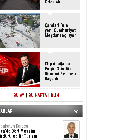
Ortak Akıl
Buluşması
Çandarlı’nın
yeni Cumhuriyet
Meydanı açılıyor
Chp Aliağa'da
Engin Gündüz
Dönemi Resmen
Başladı
BU AY
|
BU HAFTA
|
DÜN
ZARLAR
bahattin Karaca
oça’da Dört Mevsim
rdürülebilir Turizm