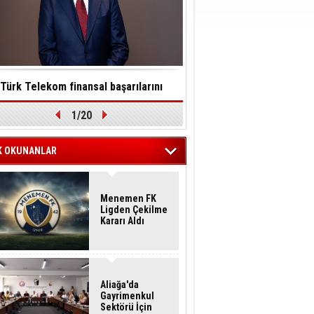
Türk Telekom finansal başarılarını
Toksinler saatler içinde so
1/20
ürdürülebilirlik vizyonuyla taçlandırdı
felç edebilir
K OKUNANLAR
Menemen FK
Ligden Çekilme
Kararı Aldı
Aliağa'da
Gayrimenkul
Sektörü İçin