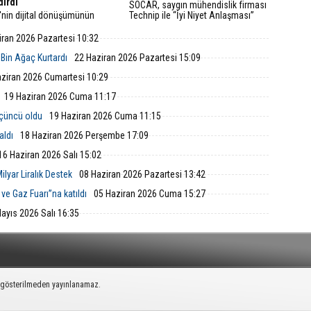
dırdı
SOCAR, saygın mühendislik firması
'nin dijital dönüşümünün
Technip ile “İyi Niyet Anlaşması”
 Türk Telekom, finansal
imzaladı. Petkim Master Plan projesi
arını sürdürülebilirlik odaklı
doğrultusunda yürütülecek FEED
iran 2026 Pazartesi 10:32
uyla taçlandırmaya devam
çalışmaları; mühendislik, teknik ve
ekonomik analizleri kapsıyor.
 Bin Ağaç Kurtardı
22 Haziran 2026 Pazartesi 15:09
ziran 2026 Cumartesi 10:29
19 Haziran 2026 Cuma 11:17
üçüncü oldu
19 Haziran 2026 Cuma 11:15
aldı
18 Haziran 2026 Perşembe 17:09
16 Haziran 2026 Salı 15:02
ilyar Liralık Destek
08 Haziran 2026 Pazartesi 13:42
ve Gaz Fuarı”na katıldı
05 Haziran 2026 Cuma 15:27
ayıs 2026 Salı 16:35
k gösterilmeden yayınlanamaz.