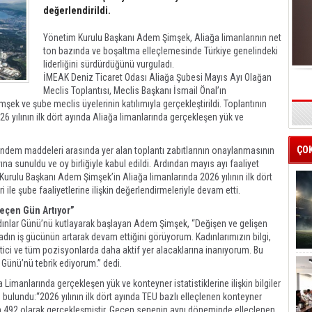
değerlendirildi.
Yönetim Kurulu Başkanı Adem Şimşek, Aliağa limanlarının net
ton bazında ve boşaltma elleçlemesinde Türkiye genelindeki
liderliğini sürdürdüğünü vurguladı.
İMEAK Deniz Ticaret Odası Aliağa Şubesi Mayıs Ayı Olağan
Meclis Toplantısı, Meclis Başkanı İsmail Önal’ın
ek ve şube meclis üyelerinin katılımıyla gerçekleştirildi. Toplantının
s
26 yılının ilk dört ayında Aliağa limanlarında gerçekleşen yük ve
ÇO
ündem maddeleri arasında yer alan toplantı zabıtlarının onaylanmasının
na sunuldu ve oy birliğiyle kabul edildi. Ardından mayıs ayı faaliyet
Kurulu Başkanı Adem Şimşek’in Aliağa limanlarında 2026 yılının ilk dört
 ile şube faaliyetlerine ilişkin değerlendirmeleriyle devam etti.
Geçen Gün Artıyor”
ınlar Günü’nü kutlayarak başlayan Adem Şimşek, “Değişen ve gelişen
dın iş gücünün artarak devam ettiğini görüyorum. Kadınlarımızın bilgi,
netici ve tüm pozisyonlarda daha aktif yer alacaklarına inanıyorum. Bu
 Günü’nü tebrik ediyorum.” dedi.
Limanlarında gerçekleşen yük ve konteyner istatistiklerine ilişkin bilgiler
ulundu:“2026 yılının ilk dört ayında TEU bazlı elleçlenen konteyner
n 492 olarak gerçekleşmiştir. Geçen senenin aynı döneminde elleçlenen