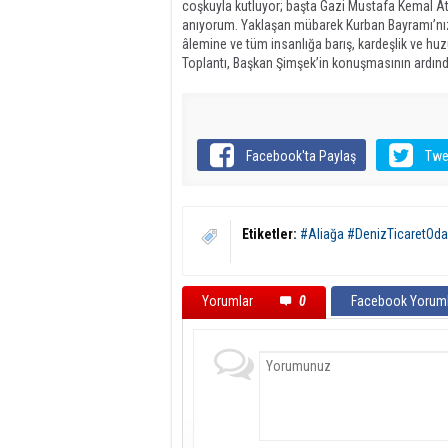
coşkuyla kutluyor; başta Gazi Mustafa Kemal A
anıyorum. Yaklaşan mübarek Kurban Bayramı’nızı
âlemine ve tüm insanlığa barış, kardeşlik ve hu
Toplantı, Başkan Şimşek’in konuşmasının ardınd
Facebook'ta Paylaş
Twe
Etiketler:
#Aliağa #DenizTicaretOda
Yorumlar
0
Facebook Yoruml