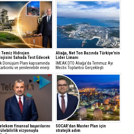
 Temiz Hidrojen
Aliağa, Net Ton Bazında Türkiye'nin
ojisini Sahada Test Edecek
Lider Limanı
jik Dönüşüm Planı kapsamında
İMEAK DTO Aliağa’da Temmuz Ayı
arbonlu ve yenilenebilir enerji
Meclis Toplantısı Gerçekleşti
erine odaklanan Tüpraş, temiz
n teknolojileri alanında yenilikçi
re öncülük ediyor.
elekom finansal başarılarını
SOCAR’dan Master Plan için
ülebilirlik vizyonuyla
stratejik adım