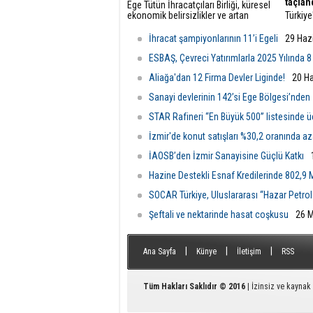
taçlan
Ege Tütün İhracatçıları Birliği, küresel
ekonomik belirsizlikler ve artan
Türkiye
maliyetlere rağmen 2026'nın ilk altı
öncüsü
ayında ihracatını yüzde 4 artırarak 489
başarıl
İhracat şampiyonlarının 11’i Egeli
29 Haz
milyon dolara çıkardı ve istikrarlı
vizyon
büyümesini sürdürdü.
ediyor.
ESBAŞ, Çevreci Yatırımlarla 2025 Yılında 8
Aliağa'dan 12 Firma Devler Liginde!
20 Ha
Sanayi devlerinin 142’si Ege Bölgesi’nden
STAR Rafineri “En Büyük 500” listesinde 
İzmir'de konut satışları %30,2 oranında az
İAOSB’den İzmir Sanayisine Güçlü Katkı
Hazine Destekli Esnaf Kredilerinde 802,9 M
SOCAR Türkiye, Uluslararası “Hazar Petrol 
Şeftali ve nektarinde hasat coşkusu
26 M
|
|
|
Ana Sayfa
Künye
İletişim
RSS
Tüm Hakları Saklıdır © 2016
| İzinsiz ve kayna