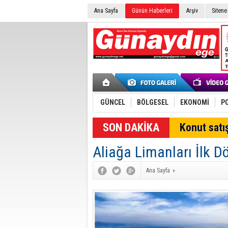
Ana Sayfa
Günün Haberleri
Arşiv
Sitene
GÜNCEL
BÖLGESEL
EKONOMİ
PO
SON DAKİKA
Konut satış
Aliağa Limanları İlk D
Ana Sayfa
»