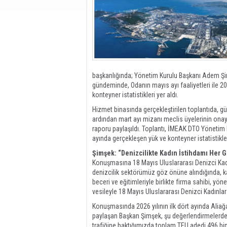
başkanlığında; Yönetim Kurulu Başkanı Adem Şimş
gündeminde, Odanın mayıs ayı faaliyetleri ile 20
konteyner istatistikleri yer aldı.
Hizmet binasında gerçekleştirilen toplantıda, g
ardından mart ayı mizanı meclis üyelerinin onayı
raporu paylaşıldı. Toplantı, İMEAK DTO Yönetim 
ayında gerçekleşen yük ve konteyner istatistikleri
Şimşek: “Denizcilikte Kadın İstihdamı Her 
Konuşmasına 18 Mayıs Uluslararası Denizci Kad
denizcilik sektörümüz göz önüne alındığında, ka
beceri ve eğitimleriyle birlikte firma sahibi, yö
vesileyle 18 Mayıs Uluslararası Denizci Kadınlar
Konuşmasında 2026 yılının ilk dört ayında Aliağa 
paylaşan Başkan Şimşek, şu değerlendirmelerde b
trafiğine baktığımızda toplam TEU adedi 496 bi