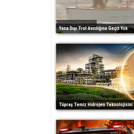
Yasa Dışı Trol Avcılığına Geçit Yok
Tüpraş Temiz Hidrojen Teknolojisin