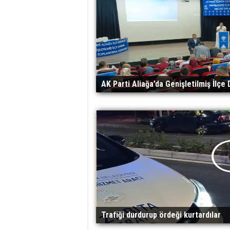
AK Parti Aliağa’da Genişletilmiş İlçe
Trafiği durdurup ördeği kurtardılar