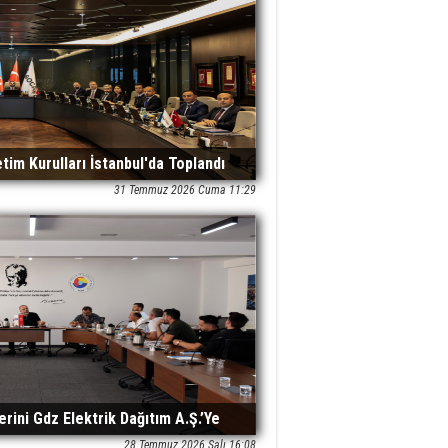
m Kurulları İstanbul'da Toplandı
31 Temmuz 2026 Cuma 11:29
rini Gdz Elektrik Dağıtım A.Ş.’Ye
28 Temmuz 2026 Salı 16:08