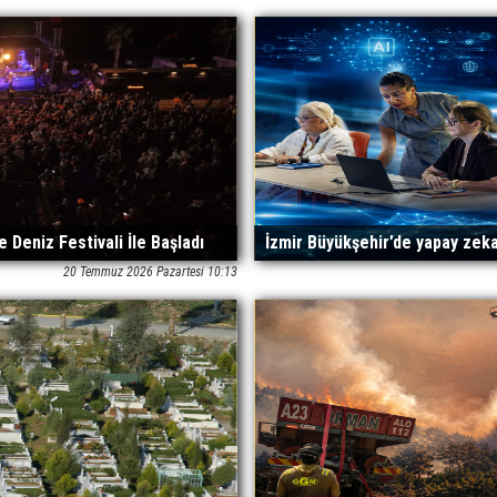
 Deniz Festivali İle Başladı
İzmir Büyükşehir’de yapay zeka
20 Temmuz 2026 Pazartesi 10:13