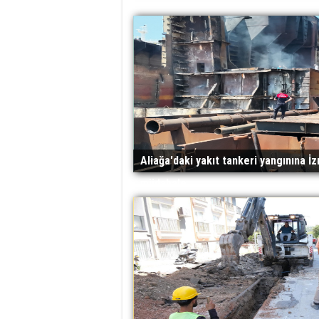
Aliağa'daki yakıt tankeri yangınına İzm
müdahale