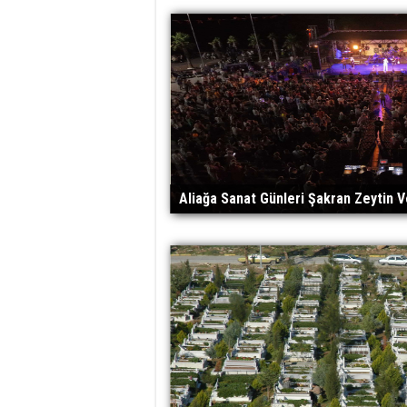
Aliağa Sanat Günleri Şakran Zeytin Ve