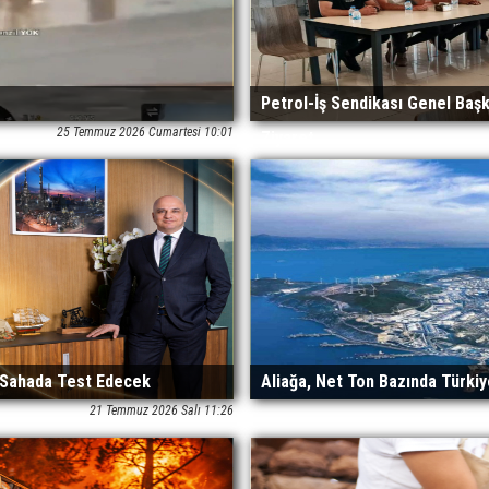
Petrol-İş Sendikası Genel Baş
25 Temmuz 2026 Cumartesi 10:01
Ziyaret
i Sahada Test Edecek
Aliağa, Net Ton Bazında Türkiy
21 Temmuz 2026 Salı 11:26