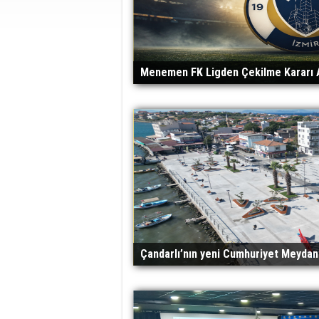
Menemen FK Ligden Çekilme Kararı A
Çandarlı’nın yeni Cumhuriyet Meydanı