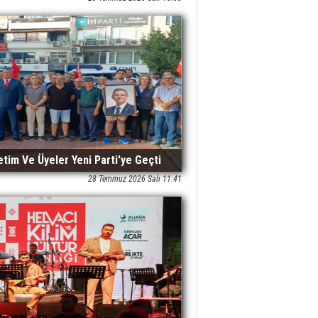
etim Ve Üyeler Yeni Parti'ye Geçti
28 Temmuz 2026 Salı 11:41