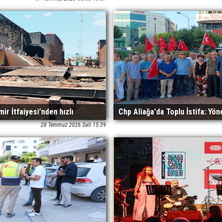
İletti
ir İtfaiyesi’nden hızlı
Chp Aliağa'da Toplu İstifa: Yön
28 Temmuz 2026 Salı 15:39