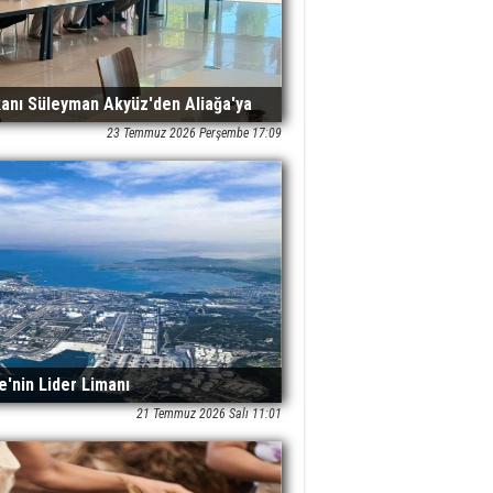
kanı Süleyman Akyüz'den Aliağa'ya
23 Temmuz 2026 Perşembe 17:09
e'nin Lider Limanı
21 Temmuz 2026 Salı 11:01