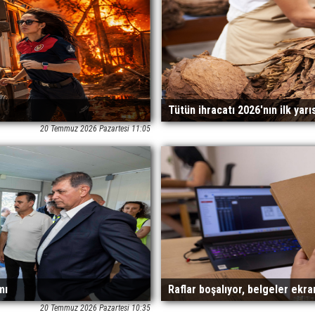
Tütün ihracatı 2026'nın ilk yarı
20 Temmuz 2026 Pazartesi 11:05
mı
Raflar boşalıyor, belgeler ekra
20 Temmuz 2026 Pazartesi 10:35