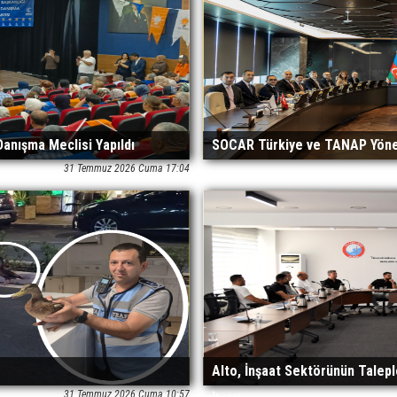
 Danışma Meclisi Yapıldı
SOCAR Türkiye ve TANAP Yöneti
31 Temmuz 2026 Cuma 17:04
Alto, İnşaat Sektörünün Taleple
31 Temmuz 2026 Cuma 10:57