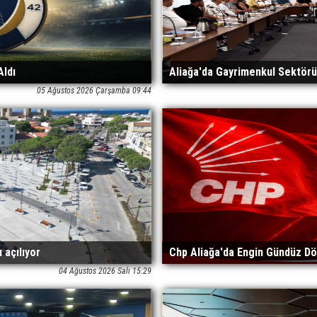
ldı
Aliağa'da Gayrimenkul Sektörü 
05 Ağustos 2026 Çarşamba 09:44
 açılıyor
Chp Aliağa'da Engin Gündüz D
04 Ağustos 2026 Salı 15:29