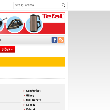
ı
DİĞER »
pıldı
 Toplandı
A.Ş.’Ye İletti
 hızlı müdahale
'ye Geçti
Cumhuriyet
Güneş
Milli Gazete
Sonsöz
Vahdet