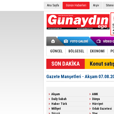
Ana Sayfa
Günün Haberleri
Arşiv
Sitene
GÜNCEL
BÖLGESEL
EKONOMİ
PO
SON DAKİKA
Konut satış
Gazete Manşetleri - Akşam 07.08.2
Akşam
AMK
Daily Sabah
Dünya
Haber Türk
Hürriyet
Milliyet
Odak Gazetesi
Sözcü
Star