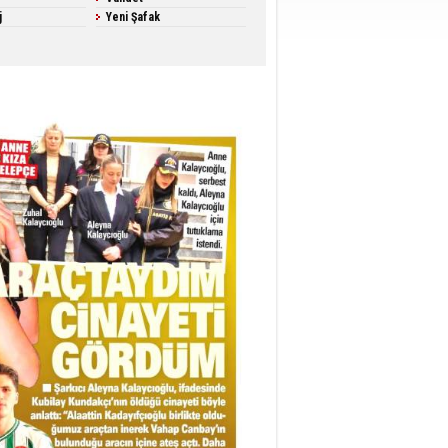
j
Yeni Şafak